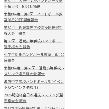
第80回 大阪中学校ハンドボール選
手権大会 組合せ抽選
令和8年度 第2回 ハンドボール教
室(6月29日)開催報告
第80回 近畿高等学校体操競技選手
権大会 報告
第69回 近畿高等学校ハンドボール
選手権大会 報告
小学生対象ハンドボール教室 6月22
日報告
令和8年度 第62回 近畿高等学校レ
スリング選手権大会 報告
浪商中学高校ハンドボール部(イベン
ト及びインスタ紹介)
2026明治杯全日本選抜レスリング選
手権大会 報告
アジア体操競技選手権大会 壮行会(セ