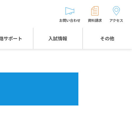
お問い合わせ
資料請求
アクセス
路サポート
入試情報
その他
入試情報TOP
受験生とゲストの
皆様へ
WEB出願
生徒の声
入試説明会等
バス時刻表
お問い合わせ
保護者の皆様へ
保護者会
よくある質問