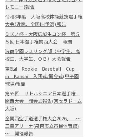
レモニー)報告
令和8年度 大阪高校体操競技選手権
大会(近畿、全国IH予選) 報告
ミズノ杯・大阪広域生コン杯 第５
５回 日本選手権関西大会 報告
浪商学園レスリング部（中学生、高
校生、大学生、ＯＢ）大会報告
第6回 Rookie Baseball Cup
in Kansai 入団式/開会式(甲子園
球場)報告
第55回 リトルシニア日本選手権
関西大会 開会式報告(京セラドーム
大阪)
全関西空手道選手権大会2026」 ～
三幸アリーナ(泉南市立市民体育館)
～ 開催報告