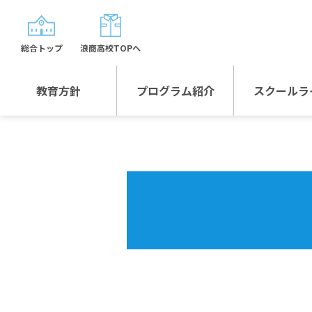
総合トップ
浪商高校TOPへ
教育方針
プログラム紹介
スクールラ
教育方針TOP
プログラム紹介TOP
年間行
校長日記～スクール
グローバルプログラ
制服紹
ライフ～
ム
沿革
スポーツプログラム