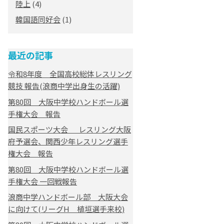
陸上
(4)
韓国語同好会
(1)
最近の記事
令和8年度 全国高校総体レスリング
競技 報告(浪商中学出身生の活躍)
第80回 大阪中学校ハンドボール選
手権大会 報告
国民スポーツ大会 レスリング大阪
府予選会、関西少年レスリング選手
権大会 報告
第80回 大阪中学校ハンドボール選
手権大会 一回戦報告
浪商中学ハンドボール部 大阪大会
に向けて(リーグH 植垣選手来校)