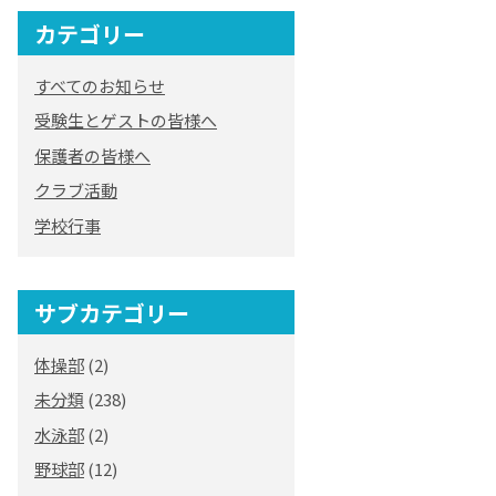
カテゴリー
オリジナルキャラク
ター
すべてのお知らせ
「くまぺろ」
受験生とゲストの皆様へ
保護者の皆様へ
クラブ活動
学校行事
サブカテゴリー
体操部
(2)
未分類
(238)
水泳部
(2)
野球部
(12)