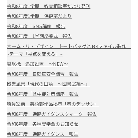
令和8年度1学期 教育相談室だより発刊
令和8年度1学期 保健室だより
令和8年度「SNS講座」報告
令和8年度 1学期終業式 報告
ネーム・リ・デザイン トートバッグとＢ4ファイル製作
~テーマ「視点を変える」~
製氷機 追加設置 ～NEW～
令和8年度 自転車安全講習 報告
授業風景「現代の国語 ～図書室編～」
令和8年度「熱中症対策講座」報告
職員室前 美術部作品掲示「春のデッサン」
令和8年度 進路ガイダンスウィーク 報告
令和8年度 各種奨学金のお知らせ
令和8年度 進路ガイダンス 報告