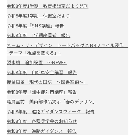
令和8年度1学期 教育相談室だより発刊
令和8年度1学期 保健室だより
令和8年度「SNS講座」報告
令和8年度 1学期終業式 報告
ネーム・リ・デザイン トートバッグとＢ4ファイル製作
~テーマ「視点を変える」~
製氷機 追加設置 ～NEW～
令和8年度 自転車安全講習 報告
授業風景「現代の国語 ～図書室編～」
令和8年度「熱中症対策講座」報告
職員室前 美術部作品掲示「春のデッサン」
令和8年度 進路ガイダンスウィーク 報告
令和8年度 各種奨学金のお知らせ
令和8年度 進路ガイダンス 報告