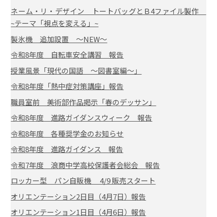
ネーム・リ・デザイン トートバッグとＢ4ファイル製作
~テーマ「視点を変える」~
製氷機 追加設置 ～NEW～
令和8年度 自転車安全講習 報告
授業風景「現代の国語 ～図書室編～」
令和8年度「熱中症対策講座」報告
職員室前 美術部作品掲示「春のデッサン」
令和8年度 進路ガイダンスウィーク 報告
令和8年度 各種奨学金のお知らせ
令和8年度 進路ガイダンス 報告
令和7年度 浪商中学高校保護者会総会 報告
ロッカー型 パン自販機 4/9 販売スタート
オリエンテーション2日目（4月7日）報告
オリエンテーション1日目（4月6日）報告