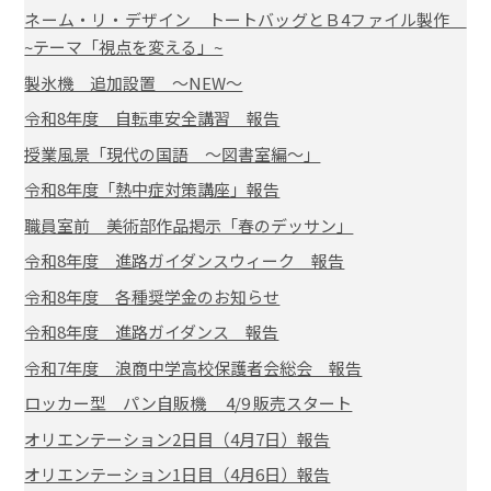
ネーム・リ・デザイン トートバッグとＢ4ファイル製作
~テーマ「視点を変える」~
製氷機 追加設置 ～NEW～
令和8年度 自転車安全講習 報告
授業風景「現代の国語 ～図書室編～」
令和8年度「熱中症対策講座」報告
職員室前 美術部作品掲示「春のデッサン」
令和8年度 進路ガイダンスウィーク 報告
令和8年度 各種奨学金のお知らせ
令和8年度 進路ガイダンス 報告
令和7年度 浪商中学高校保護者会総会 報告
ロッカー型 パン自販機 4/9 販売スタート
オリエンテーション2日目（4月7日）報告
オリエンテーション1日目（4月6日）報告