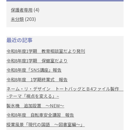
(4)
保護者専用
(203)
未分類
最近の記事
令和8年度1学期 教育相談室だより発刊
令和8年度1学期 保健室だより
令和8年度「SNS講座」報告
令和8年度 1学期終業式 報告
ネーム・リ・デザイン トートバッグとＢ4ファイル製作
~テーマ「視点を変える」~
製氷機 追加設置 ～NEW～
令和8年度 自転車安全講習 報告
授業風景「現代の国語 ～図書室編～」