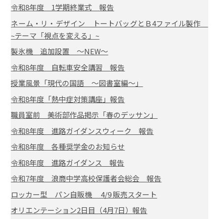
令和8年度 1学期終業式 報告
ネーム・リ・デザイン トートバッグとＢ4ファイル製作
~テーマ「視点を変える」~
製氷機 追加設置 ～NEW～
令和8年度 自転車安全講習 報告
授業風景「現代の国語 ～図書室編～」
令和8年度「熱中症対策講座」報告
職員室前 美術部作品掲示「春のデッサン」
令和8年度 進路ガイダンスウィーク 報告
令和8年度 各種奨学金のお知らせ
令和8年度 進路ガイダンス 報告
令和7年度 浪商中学高校保護者会総会 報告
ロッカー型 パン自販機 4/9 販売スタート
オリエンテーション2日目（4月7日）報告