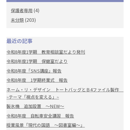
(4)
保護者専用
(203)
未分類
最近の記事
令和8年度1学期 教育相談室だより発刊
令和8年度1学期 保健室だより
令和8年度「SNS講座」報告
令和8年度 1学期終業式 報告
ネーム・リ・デザイン トートバッグとＢ4ファイル製作
~テーマ「視点を変える」~
製氷機 追加設置 ～NEW～
令和8年度 自転車安全講習 報告
授業風景「現代の国語 ～図書室編～」