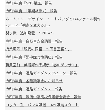
令和8年度「SNS講座」報告
令和8年度 1学期終業式 報告
ネーム・リ・デザイン トートバッグとＢ4ファイル製作
~テーマ「視点を変える」~
製氷機 追加設置 ～NEW～
令和8年度 自転車安全講習 報告
授業風景「現代の国語 ～図書室編～」
令和8年度「熱中症対策講座」報告
職員室前 美術部作品掲示「春のデッサン」
令和8年度 進路ガイダンスウィーク 報告
令和8年度 各種奨学金のお知らせ
令和8年度 進路ガイダンス 報告
令和7年度 浪商中学高校保護者会総会 報告
ロッカー型 パン自販機 4/9 販売スタート