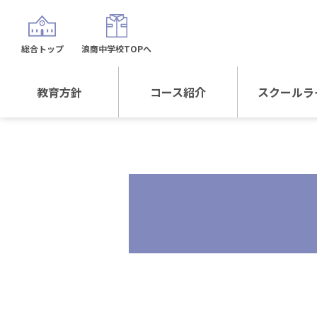
総合トップ
浪商中学校TOPへ
教育方針
コース紹介
スクールラ
教育方針TOP
コース紹介TOP
年間行
校長日記～スクール
進学Sプラスコース
制服紹
ライフ～
進学スポーツコース
沿革
探究総合コース
探究スポーツコース