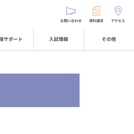
お問い合わせ
資料請求
アクセス
路サポート
入試情報
その他
サポートTOP
入試情報TOP
同窓生の皆様へ
校生からの
WEB出願
保護者会
メッセージ
入試説明会等
バス時刻表
阪体育大学
進学について
お問い合わせ
よくある質問
オリジナルキャラク
ター
「くまぺろ」