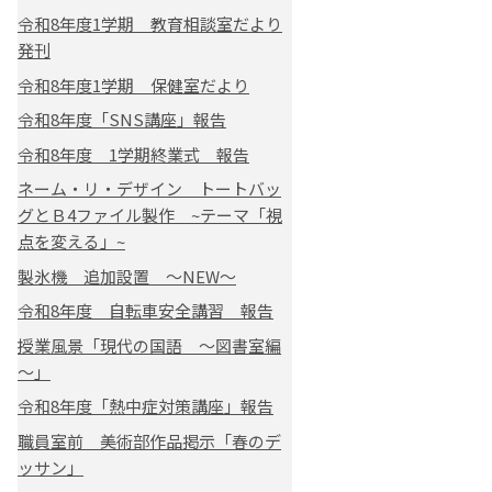
令和8年度1学期 教育相談室だより
発刊
令和8年度1学期 保健室だより
令和8年度「SNS講座」報告
令和8年度 1学期終業式 報告
ネーム・リ・デザイン トートバッ
グとＢ4ファイル製作 ~テーマ「視
点を変える」~
製氷機 追加設置 ～NEW～
令和8年度 自転車安全講習 報告
授業風景「現代の国語 ～図書室編
～」
令和8年度「熱中症対策講座」報告
職員室前 美術部作品掲示「春のデ
ッサン」