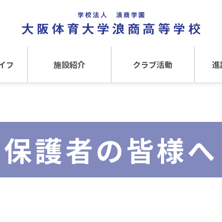
イフ
施設紹介
クラブ活動
進
事
施設紹介TOP
クラブ活動TOP
進路
介
アクセス
運動クラブ
在
保護者の皆様へ
文化クラブ
大
内部