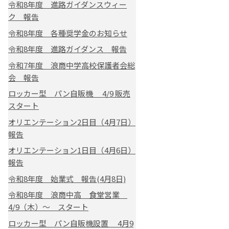
令和8年度 進路ガイダンスウィー
ク 報告
令和8年度 各種奨学金のお知らせ
令和8年度 進路ガイダンス 報告
令和7年度 浪商中学高校保護者会総
会 報告
ロッカー型 パン自販機 4/9 販売
スタート
オリエンテーション2日目（4月7日）
報告
オリエンテーション1日目（4月6日）
報告
令和8年度 始業式 報告(4月8日)
令和8年度 浪商中高 食堂営業
4/9（木）～ スタート
ロッカー型 パン自販機設置 4月9