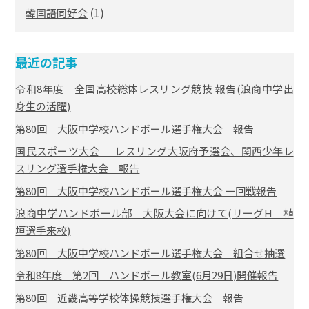
(1)
韓国語同好会
最近の記事
令和8年度 全国高校総体レスリング競技 報告(浪商中学出
身生の活躍)
第80回 大阪中学校ハンドボール選手権大会 報告
国民スポーツ大会 レスリング大阪府予選会、関西少年レ
スリング選手権大会 報告
第80回 大阪中学校ハンドボール選手権大会 一回戦報告
浪商中学ハンドボール部 大阪大会に向けて(リーグH 植
垣選手来校)
第80回 大阪中学校ハンドボール選手権大会 組合せ抽選
令和8年度 第2回 ハンドボール教室(6月29日)開催報告
第80回 近畿高等学校体操競技選手権大会 報告