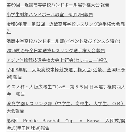
第69回 近畿高等学校ハンドボール選手権大会 報告
小学生対象ハンドボール教室 6月22日報告
令和8年度 第62回 近畿高等学校レスリング選手権大会 報
告
浪商中学高校ハンドボール部(イベント及びインスタ紹介)
2026明治杯全日本選抜レスリング選手権大会 報告
アジア体操競技選手権大会 壮行会(セレモニー)報告
令和8年度 大阪高校体操競技選手権大会(近畿、全国IH予
選) 報告
ミズノ杯・大阪広域生コン杯 第５５回 日本選手権関西大
会 報告
浪商学園レスリング部（中学生、高校生、大学生、ＯＢ）
大会報告
第6回 Rookie Baseball Cup in Kansai 入団式/開
会式(甲子園球場)報告