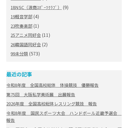
(9)
18NSC（浪商ｽﾎﾟｰﾂｸﾗﾌﾞ）
(4)
19軽音学部
(1)
23吹奏楽部
(11)
25アニメ同好会
(2)
26韓国語同好会
(573)
99未分類
最近の記事
令和8年度 全国高校総体 体操競技 優勝報告
第75回 大阪私学美術展 出展報告
2026年度 全国高校総体レスリング競技 報告
令和8年度 国民スポーツ大会 ハンドボール近畿予選会
報告