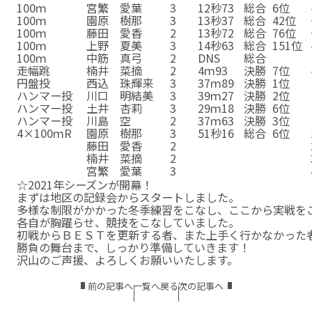
100ｍ
宮繁 愛葉
3
12秒73
総合
6位
100ｍ
園原 樹那
3
13秒37
総合
42位
100ｍ
藤田 愛香
2
13秒72
総合
76位
100ｍ
上野 夏美
3
14秒63
総合
151位
100ｍ
中筋 真弓
2
DNS
総合
走幅跳
楠井 菜摘
2
4ｍ93
決勝
7位
円盤投
西込 珠輝来
3
37ｍ89
決勝
1位
ハンマー投
川口 明結美
3
39ｍ27
決勝
2位
ハンマー投
土井 杏莉
3
29ｍ18
決勝
6位
ハンマー投
川島 空
2
37ｍ63
決勝
3位
4×100ｍR
園原 樹那
3
51秒16
総合
6位
4×100ｍR
藤田 愛香
2
51秒16
総合
6位
4×100ｍR
楠井 菜摘
2
51秒16
総合
6位
4×100ｍR
宮繁 愛葉
3
51秒16
総合
6位
☆2021年シーズンが開幕！
まずは地区の記録会からスタートしました。
多様な制限がかかった冬季練習をこなし、ここから実戦を
各自が胸躍らせ、競技をこなしていました。
初戦からＢＥＳＴを更新する者、また上手く行かなかった
勝負の舞台まで、しっかり準備していきます！
沢山のご声援、よろしくお願いいたします。
前の記事へ
一覧へ戻る
次の記事へ