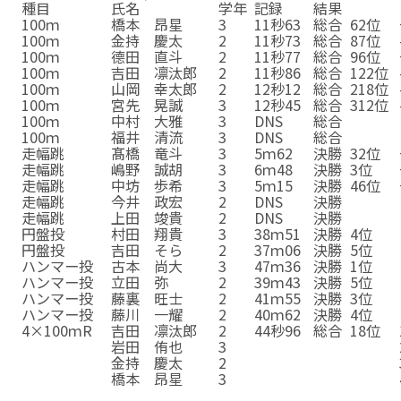
種目
氏名
学年
記録
結果
100ｍ
橋本 昂星
3
11秒63
総合
62位
100ｍ
金持 慶太
2
11秒73
総合
87位
100ｍ
德田 直斗
2
11秒77
総合
96位
100ｍ
吉田 凛汰郎
2
11秒86
総合
122位
100ｍ
山岡 幸太郎
2
12秒12
総合
218位
100ｍ
宮先 晃誠
3
12秒45
総合
312位
100ｍ
中村 大雅
3
DNS
総合
100ｍ
福井 清流
3
DNS
総合
走幅跳
髙橋 竜斗
3
5ｍ62
決勝
32位
走幅跳
嶋野 誠胡
3
6ｍ48
決勝
3位
走幅跳
中坊 歩希
3
5ｍ15
決勝
46位
走幅跳
今井 政宏
2
DNS
決勝
走幅跳
上田 竣貴
2
DNS
決勝
円盤投
村田 翔貴
3
38ｍ51
決勝
4位
円盤投
吉田 そら
2
37ｍ06
決勝
5位
ハンマー投
古本 尚大
3
47ｍ36
決勝
1位
ハンマー投
立田 弥
2
39ｍ43
決勝
5位
ハンマー投
藤裏 旺士
2
41ｍ55
決勝
3位
ハンマー投
藤川 一耀
2
40ｍ62
決勝
4位
4×100ｍR
吉田 凛汰郎
2
44秒96
総合
18位
4×100ｍR
岩田 侑也
3
44秒96
総合
18位
4×100ｍR
金持 慶太
2
44秒96
総合
18位
4×100ｍR
橋本 昂星
3
44秒96
総合
18位
☆100ｍ
宮繁 愛葉
3
12秒73
総合
6位