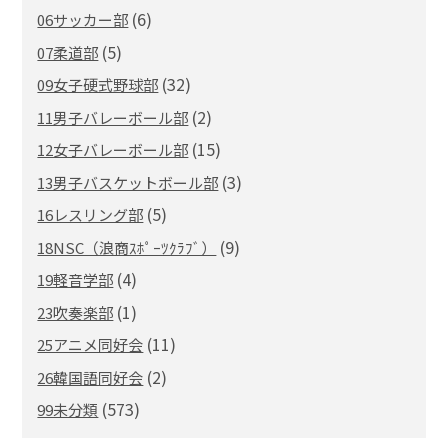
(6)
06サッカー部
(5)
07柔道部
(32)
09女子硬式野球部
(2)
11男子バレーボール部
(15)
12女子バレーボール部
(3)
13男子バスケットボール部
(5)
16レスリング部
(9)
18NSC（浪商ｽﾎﾟｰﾂｸﾗﾌﾞ）
(4)
19軽音学部
(1)
23吹奏楽部
(11)
25アニメ同好会
(2)
26韓国語同好会
(573)
99未分類