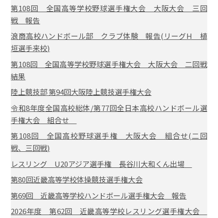
第108回 全国高等学校野球選手権大会 大阪大会 三回
戦 報告
浪商高校ハンドボール部 クラブ体験 報告(リーグH 植
垣選手来校)
第108回 全国高等学校野球選手権大会 大阪大会 二回戦
結果
陸上競技部 第94回大阪陸上競技選手権大会
令和8年度全国高校総体/第77回全日本高校ハンドボール選
手権大会 組合せ
第108回 全国高校野球選手権 大阪大会 組合せ(二回
戦、三回戦)
レスリング U20アジア選手権 長谷川大和くん出場
第80回近畿高等学校体操競技選手権大会
第69回 近畿高等学校ハンドボール選手権大会 報告
2026年度 第62回 近畿高等学校レスリング選手権大会