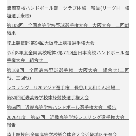
浪商高校ハンドボール部 クラブ体験 報告(リーグH 植
垣選手来校)
第108回 全国高等学校野球選手権大会 大阪大会 二回戦
結果
陸上競技部 第94回大阪陸上競技選手権大会
令和8年度全国高校総体/第77回全日本高校ハンドボール選
手権大会 組合せ
第108回 全国高校野球選手権 大阪大会 組合せ(二回
戦、三回戦)
レスリング U20アジア選手権 長谷川大和くん出場
第80回近畿高等学校体操競技選手権大会
第69回 近畿高等学校ハンドボール選手権大会 報告
2026年度 第62回 近畿高等学校レスリング選手権大会
報告
陸上競技部 全国高等学校総合体育大会近畿地区予選会