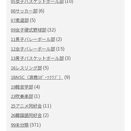
(10)
05女子バスケットボール部
(6)
06サッカー部
(5)
07柔道部
(32)
09女子硬式野球部
(2)
11男子バレーボール部
(15)
12女子バレーボール部
(3)
13男子バスケットボール部
(5)
16レスリング部
(9)
18NSC（浪商ｽﾎﾟｰﾂｸﾗﾌﾞ）
(4)
19軽音学部
(1)
23吹奏楽部
(11)
25アニメ同好会
(2)
26韓国語同好会
(571)
99未分類