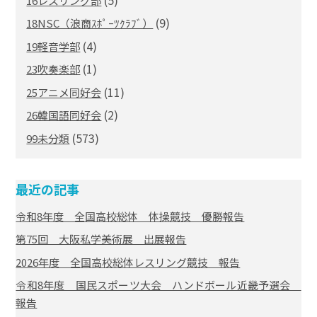
16レスリング部
(9)
18NSC（浪商ｽﾎﾟｰﾂｸﾗﾌﾞ）
(4)
19軽音学部
(1)
23吹奏楽部
(11)
25アニメ同好会
(2)
26韓国語同好会
(573)
99未分類
最近の記事
令和8年度 全国高校総体 体操競技 優勝報告
第75回 大阪私学美術展 出展報告
2026年度 全国高校総体レスリング競技 報告
令和8年度 国民スポーツ大会 ハンドボール近畿予選会
報告