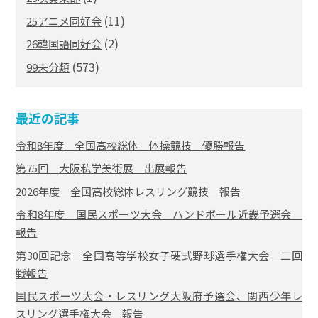
(11)
25アニメ同好会
(2)
26韓国語同好会
(573)
99未分類
最近の記事
令和8年度 全国高校総体 体操競技 優勝報告
第75回 大阪私学美術展 出展報告
2026年度 全国高校総体レスリング競技 報告
令和8年度 国民スポーツ大会 ハンドボール近畿予選会
報告
第30回記念 全国高等学校女子硬式野球選手権大会 二回
戦報告
国民スポーツ大会・レスリング大阪府予選会、関西少年レ
スリング選手権大会 報告