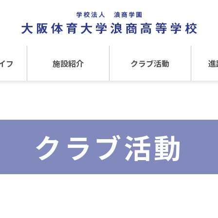
イフ
施設紹介
クラブ活動
進
事
施設紹介TOP
クラブ活動TOP
進路
介
アクセス
運動クラブ
在
クラブ活動
文化クラブ
大
内部