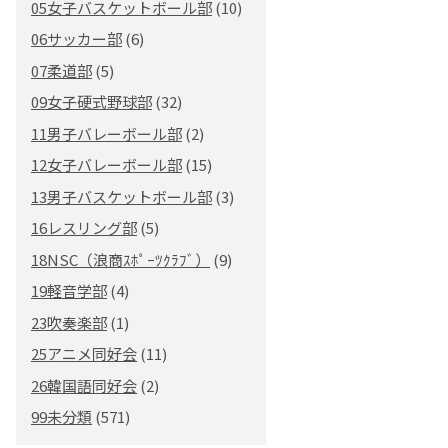
05女子バスケットボール部
(10)
06サッカー部
(6)
07柔道部
(5)
09女子硬式野球部
(32)
11男子バレーボール部
(2)
12女子バレーボール部
(15)
13男子バスケットボール部
(3)
16レスリング部
(5)
18NSC（浪商ｽﾎﾟｰﾂｸﾗﾌﾞ）
(9)
19軽音学部
(4)
23吹奏楽部
(1)
25アニメ同好会
(11)
26韓国語同好会
(2)
99未分類
(571)