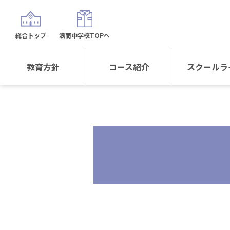
総合トップ
浪商中学校TOPへ
教育方針
コース紹介
スクールラ
教育方針TOP
コース紹介TOP
年間行
校長日記～スクール
進学Sプラスコース
制服紹
ライフ～
進学スポーツコース
沿革
探究総合コース
探究スポーツコース