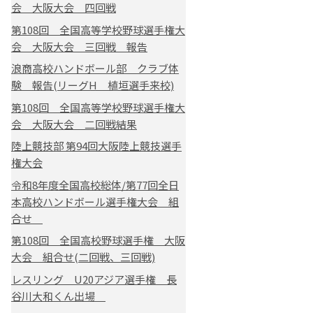
会 大阪大会 四回戦
第108回 全国高等学校野球選手権大
会 大阪大会 三回戦 報告
浪商高校ハンドボール部 クラブ体
験 報告(リーグH 植垣選手来校)
第108回 全国高等学校野球選手権大
会 大阪大会 二回戦結果
陸上競技部 第94回大阪陸上競技選手
権大会
令和8年度全国高校総体/第77回全日
本高校ハンドボール選手権大会 組
合せ
第108回 全国高校野球選手権 大阪
大会 組合せ(二回戦、三回戦)
レスリング U20アジア選手権 長
谷川大和くん出場