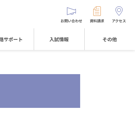
お問い合わせ
資料請求
アクセス
路サポート
入試情報
その他
サポートTOP
入試情報TOP
同窓生の皆様へ
校生からの
WEB出願
保護者会
メッセージ
入試説明会等
バス時刻表
阪体育大学
進学について
お問い合わせ
よくある質問
オリジナルキャラク
ター
「くまぺろ」