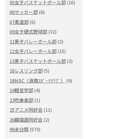
05女子バスケットボール部
(10)
06サッカー部
(6)
07柔道部
(5)
09女子硬式野球部
(32)
11男子バレーボール部
(2)
12女子バレーボール部
(15)
13男子バスケットボール部
(3)
16レスリング部
(5)
18NSC（浪商ｽﾎﾟｰﾂｸﾗﾌﾞ）
(9)
19軽音学部
(4)
23吹奏楽部
(1)
25アニメ同好会
(11)
26韓国語同好会
(2)
99未分類
(573)