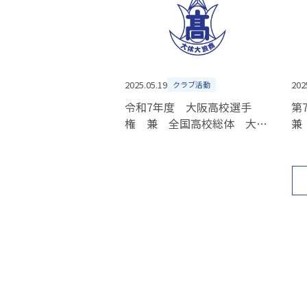
2025.05.19
202
クラブ活動
令和7年度 大阪高校選手
第
権 兼 全国高校総体 大阪
兼
府二次予選 男子バレーボー
ン
ル抽選結果