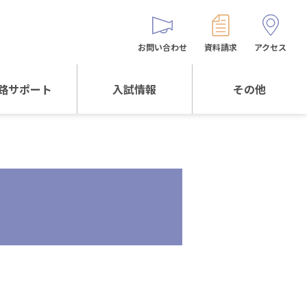
お問い合わせ
資料請求
アクセス
路サポート
入試情報
その他
サポートTOP
入試情報TOP
同窓生の皆様へ
校生からの
WEB出願
保護者会
メッセージ
入試説明会等
バス時刻表
阪体育大学
進学について
お問い合わせ
よくある質問
オリジナルキャラク
ター
「くまぺろ」