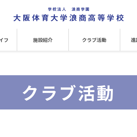
イフ
施設紹介
クラブ活動
進
事
施設紹介TOP
クラブ活動TOP
進路
介
アクセス
運動クラブ
在
クラブ活動
文化クラブ
大
内部