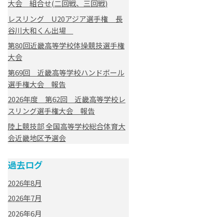
大会 組合せ(二回戦、三回戦)
レスリング U20アジア選手権 長
谷川大和くん出場
第80回近畿高等学校体操競技選手権
大会
第69回 近畿高等学校ハンドボール
選手権大会 報告
2026年度 第62回 近畿高等学校レ
スリング選手権大会 報告
陸上競技部 全国高等学校総合体育大
会近畿地区予選会
過去ログ
2026年8月
2026年7月
2026年6月