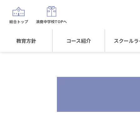
総合トップ
浪商中学校TOPへ
教育方針
コース紹介
スクールラ
教育方針TOP
コース紹介TOP
年間行
校長日記～スクール
進学Sプラスコース
制服紹
ライフ～
進学スポーツコース
沿革
探究総合コース
探究スポーツコース