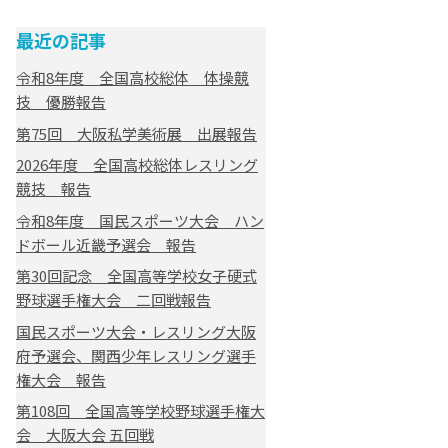
最近の記事
令和8年度 全国高校総体 体操競
技 優勝報告
第75回 大阪私学美術展 出展報告
2026年度 全国高校総体レスリング
競技 報告
令和8年度 国民スポーツ大会 ハン
ドボール近畿予選会 報告
第30回記念 全国高等学校女子硬式
野球選手権大会 二回戦報告
国民スポーツ大会・レスリング大阪
府予選会、関西少年レスリング選手
権大会 報告
第108回 全国高等学校野球選手権大
会 大阪大会 五回戦