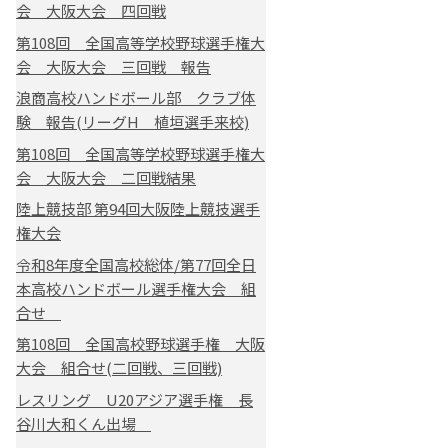
会 大阪大会 四回戦
第108回 全国高等学校野球選手権大
会 大阪大会 三回戦 報告
浪商高校ハンドボール部 クラブ体
験 報告(リーグH 植垣選手来校)
第108回 全国高等学校野球選手権大
会 大阪大会 二回戦結果
陸上競技部 第94回大阪陸上競技選手
権大会
令和8年度全国高校総体/第77回全日
本高校ハンドボール選手権大会 組
合せ
第108回 全国高校野球選手権 大阪
大会 組合せ(二回戦、三回戦)
レスリング U20アジア選手権 長
谷川大和くん出場