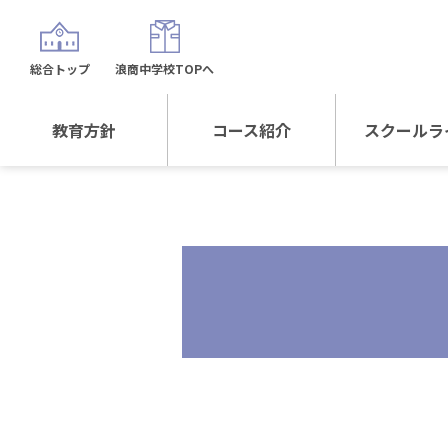
総合トップ
浪商中学校TOPへ
教育方針
コース紹介
スクールラ
教育方針TOP
コース紹介TOP
年間行
校長日記～スクール
進学Sプラスコース
制服紹
ライフ～
進学スポーツコース
沿革
探究総合コース
探究スポーツコース