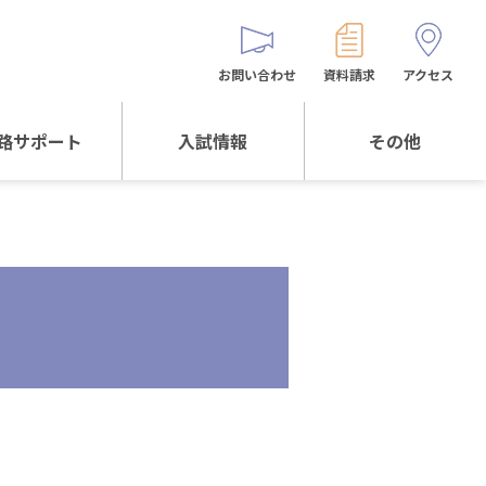
お問い合わせ
資料請求
アクセス
路サポート
入試情報
その他
サポートTOP
入試情報TOP
同窓生の皆様へ
校生からの
WEB出願
保護者会
メッセージ
入試説明会等
バス時刻表
阪体育大学
進学について
お問い合わせ
よくある質問
オリジナルキャラク
ター
「くまぺろ」