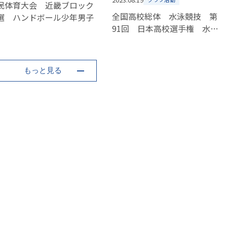
民体育大会 近畿ブロック
全国高校総体 水泳競技 第
選 ハンドボール少年男子
91回 日本高校選手権 水泳
競技大会 青山君決勝8位
もっと見る