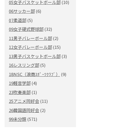
05女子バスケットボール部
(10)
06サッカー部
(6)
07柔道部
(5)
09女子硬式野球部
(32)
11男子バレーボール部
(2)
12女子バレーボール部
(15)
13男子バスケットボール部
(3)
16レスリング部
(5)
18NSC（浪商ｽﾎﾟｰﾂｸﾗﾌﾞ）
(9)
19軽音学部
(4)
23吹奏楽部
(1)
25アニメ同好会
(11)
26韓国語同好会
(2)
99未分類
(571)