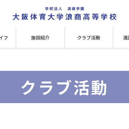
イフ
施設紹介
クラブ活動
進
事
施設紹介TOP
クラブ活動TOP
進路
介
アクセス
運動クラブ
在
クラブ活動
文化クラブ
大
内部