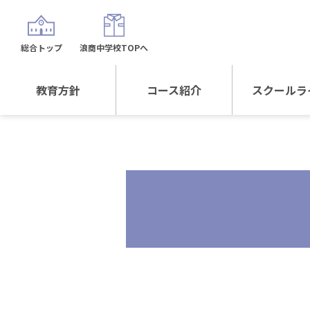
総合トップ
浪商中学校TOPへ
教育方針
コース紹介
スクールラ
教育方針TOP
コース紹介TOP
年間行
校長日記～スクール
進学Sプラスコース
制服紹
ライフ～
進学スポーツコース
沿革
探究総合コース
探究スポーツコース