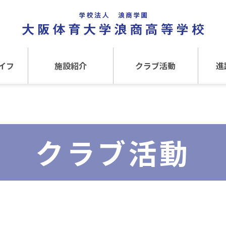
イフ
施設紹介
クラブ活動
進
事
施設紹介TOP
クラブ活動TOP
進路
介
アクセス
運動クラブ
在
クラブ活動
文化クラブ
大
内部