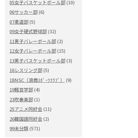
05女子バスケットボール部
(10)
06サッカー部
(6)
07柔道部
(5)
09女子硬式野球部
(32)
11男子バレーボール部
(2)
12女子バレーボール部
(15)
13男子バスケットボール部
(3)
16レスリング部
(5)
18NSC（浪商ｽﾎﾟｰﾂｸﾗﾌﾞ）
(9)
19軽音学部
(4)
23吹奏楽部
(1)
25アニメ同好会
(11)
26韓国語同好会
(2)
99未分類
(571)