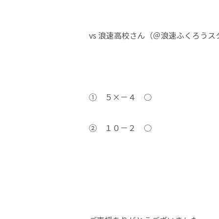
vs 浪速高校さん（＠浪速ふくろうス
① ５×－４ ○
② １０－２ ○