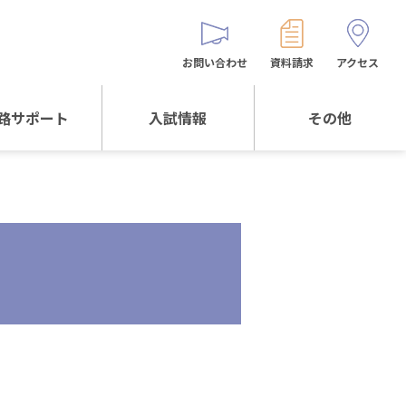
お問い合わせ
資料請求
アクセス
路サポート
入試情報
その他
サポートTOP
入試情報TOP
同窓生の皆様へ
校生からの
WEB出願
保護者会
メッセージ
入試説明会等
バス時刻表
阪体育大学
進学について
お問い合わせ
よくある質問
オリジナルキャラク
ター
「くまぺろ」