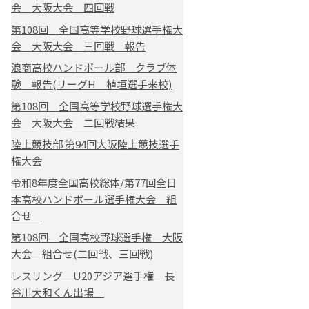
会 大阪大会 四回戦
第108回 全国高等学校野球選手権大
会 大阪大会 三回戦 報告
浪商高校ハンドボール部 クラブ体
験 報告(リーグH 植垣選手来校)
第108回 全国高等学校野球選手権大
会 大阪大会 二回戦結果
陸上競技部 第94回大阪陸上競技選手
権大会
令和8年度全国高校総体/第77回全日
本高校ハンドボール選手権大会 組
合せ
第108回 全国高校野球選手権 大阪
大会 組合せ(二回戦、三回戦)
レスリング U20アジア選手権 長
谷川大和くん出場