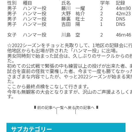
性別
種目
氏名
学年
記録
男子
ハンマー投
藤川 一耀
2
44m90
男子
ハンマー投
大野 祐介
2
42m23
男子
ハンマー投
藤裏 旺士
2
DNS
男子
ハンマー投
吉田 陽
1
DNS
女子
ハンマー投
川島 空
2
46ｍ46
女子
ハンマー投
川島 空
2
46ｍ46
☆
☆
☆
☆
☆
☆2022シーズンをチョッと先取りして、1地区の記録会に
他地区からも出場が許された「ハンマー投」に出場。
男女同時刻で始まった試合は、久しぶりのサークルからの
た。
初めての公式戦で緊張の中も練習以上の投げが出来た者、
試合を直前の怪我で棄権した者、今まで一度も勝てなかっ
さまざまな内容でしたが、やっと2022シーズンが始まる
た。
ここから最終点検をこなして行きます。
今年も無観客の大会となりますが、沢山のご声援よろしく
す。
前の記事へ
一覧へ戻る
次の記事へ
サブカテゴリー