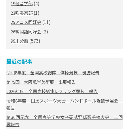
(4)
19軽音学部
(1)
23吹奏楽部
(11)
25アニメ同好会
(2)
26韓国語同好会
(573)
99未分類
最近の記事
令和8年度 全国高校総体 体操競技 優勝報告
第75回 大阪私学美術展 出展報告
2026年度 全国高校総体レスリング競技 報告
令和8年度 国民スポーツ大会 ハンドボール近畿予選会
報告
第30回記念 全国高等学校女子硬式野球選手権大会 二回
戦報告