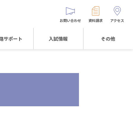
お問い合わせ
資料請求
アクセス
路サポート
入試情報
その他
サポートTOP
入試情報TOP
同窓生の皆様へ
校生からの
WEB出願
保護者会
メッセージ
入試説明会等
バス時刻表
阪体育大学
進学について
お問い合わせ
よくある質問
オリジナルキャラク
ター
「くまぺろ」