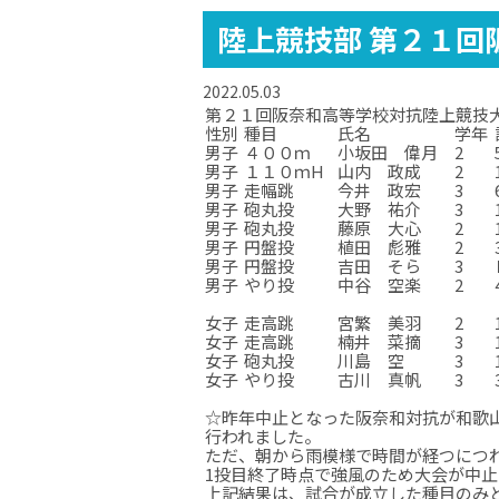
陸上競技部 第２１回
2022.05.03
第２１回阪奈和高等学校対抗陸上競技大会
性別
種目
氏名
学年
男子
４００ｍ
小坂田 偉月
2
男子
１１０ｍH
山内 政成
2
男子
走幅跳
今井 政宏
3
男子
砲丸投
大野 祐介
3
男子
砲丸投
藤原 大心
2
男子
円盤投
植田 彪雅
2
男子
円盤投
吉田 そら
3
男子
やり投
中谷 空楽
2
女子
走高跳
宮繁 美羽
2
女子
走高跳
宮繁 美羽
2
女子
走高跳
楠井 菜摘
3
女子
砲丸投
川島 空
3
女子
やり投
古川 真帆
3
女子
やり投
古川 真帆
3
☆昨年中止となった阪奈和対抗が和歌
行われました。
ただ、朝から雨模様で時間が経つにつ
1投目終了時点で強風のため大会が中
上記結果は、試合が成立した種目のみ