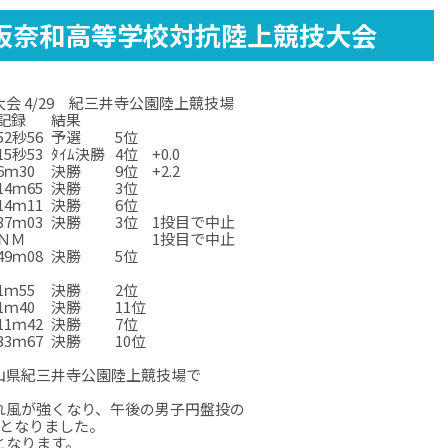
阪奈和高等学校対抗陸上競技大会
 4/29 紀三井寺公園陸上競技場
記録
結果
52秒56
予選
5位
15秒53
ﾀｲﾑ決勝
4位
+0.0
6ｍ30
決勝
9位
+2.2
14ｍ65
決勝
3位
14ｍ11
決勝
6位
37ｍ03
決勝
3位
1投目で中止
ＮＭ
1投目で中止
49ｍ08
決勝
5位
1ｍ55
決勝
2位
1ｍ55
決勝
2位
1ｍ40
決勝
11位
11ｍ42
決勝
7位
33ｍ67
決勝
10位
33ｍ67
決勝
10位
山県紀三井寺公園陸上競技場で
れ風が強くなり、午後の男子円盤投の
止となりました。
となります。