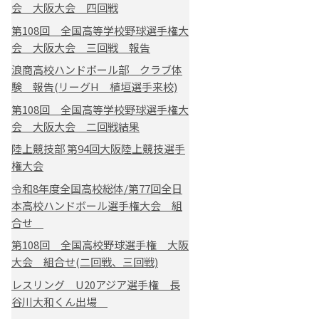
会 大阪大会 四回戦
第108回 全国高等学校野球選手権大
会 大阪大会 三回戦 報告
浪商高校ハンドボール部 クラブ体
験 報告(リーグH 植垣選手来校)
第108回 全国高等学校野球選手権大
会 大阪大会 二回戦結果
陸上競技部 第94回大阪陸上競技選手
権大会
令和8年度全国高校総体/第77回全日
本高校ハンドボール選手権大会 組
合せ
第108回 全国高校野球選手権 大阪
大会 組合せ(二回戦、三回戦)
レスリング U20アジア選手権 長
谷川大和くん出場