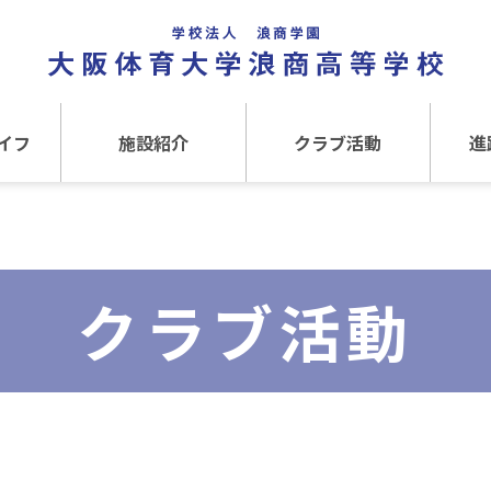
イフ
施設紹介
クラブ活動
進
事
施設紹介TOP
クラブ活動TOP
進路
介
アクセス
運動クラブ
在
クラブ活動
文化クラブ
大
内部