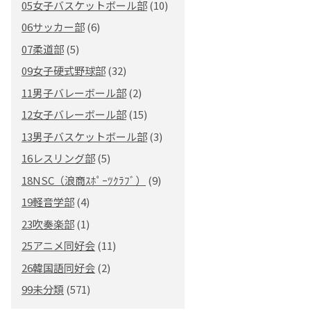
05女子バスケットボール部
(10)
06サッカー部
(6)
07柔道部
(5)
09女子硬式野球部
(32)
11男子バレーボール部
(2)
12女子バレーボール部
(15)
13男子バスケットボール部
(3)
16レスリング部
(5)
18NSC（浪商ｽﾎﾟｰﾂｸﾗﾌﾞ）
(9)
19軽音学部
(4)
23吹奏楽部
(1)
25アニメ同好会
(11)
26韓国語同好会
(2)
99未分類
(571)