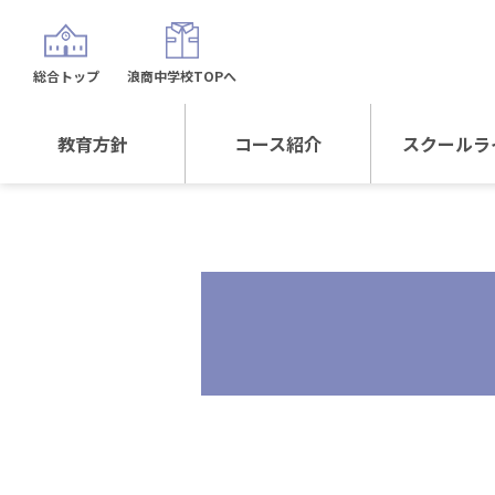
総合トップ
浪商中学校TOPへ
教育方針
コース紹介
スクールラ
教育方針TOP
コース紹介TOP
年間行
校長日記～スクール
進学Sプラスコース
制服紹
ライフ～
進学スポーツコース
沿革
探究総合コース
探究スポーツコース