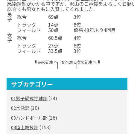
感染規制がかかる中ですが、沢山のご声援をよろしくお願
総合でも男女ともに入賞してくれました。
男
総合
69点
3位
子
トラック
14点
8位
フィールド
50点
優勝
48年ぶり4回目
女
総合
60.5点
4位
子
トラック
27点
6位
フィールド
33.5点
3位
前の記事へ
一覧へ戻る
次の記事へ
サブカテゴリー
(24)
01男子硬式野球部
(10)
02水泳部
(16)
03ハンドボール部
(153)
04陸上競技部