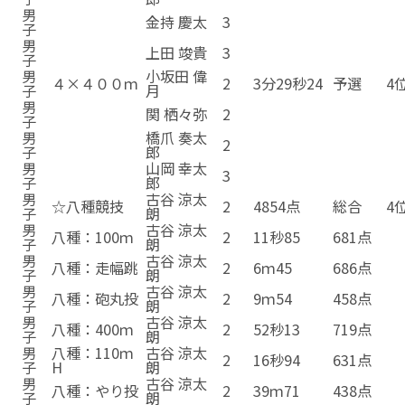
男
金持 慶太
3
子
男
上田 竣貴
3
子
男
小坂田 偉
４×４００ｍ
2
3分29秒24
予選
4
子
月
男
関 栖々弥
2
子
男
橋爪 奏太
2
子
郎
男
山岡 幸太
3
子
郎
男
古谷 涼太
☆八種競技
2
4854点
総合
4
子
朗
男
古谷 涼太
八種：100ｍ
2
11秒85
681点
☆
子
朗
男
古谷 涼太
八種：走幅跳
2
6ｍ45
686点
☆
子
朗
男
古谷 涼太
八種：砲丸投
2
9ｍ54
458点
子
朗
男
古谷 涼太
八種：400ｍ
2
52秒13
719点
子
朗
男
八種：110ｍ
古谷 涼太
2
16秒94
631点
☆
子
H
朗
男
古谷 涼太
八種：やり投
2
39ｍ71
438点
子
朗