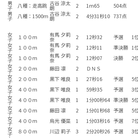
男
古谷 涼太
八種：走高跳
2
1ｍ65
504点
子
朗
男
古谷 涼太
八種：1500ｍ
2
4分31秒10
737点
子
朗
女
有馬 夕莉
１００ｍ
2
12秒32
予選
1
子
奈
女
有馬 夕莉
１００ｍ
2
12秒32
予選
1
子
奈
女
有馬 夕莉
１００ｍ
2
12秒11
準決勝
1
子
奈
女
有馬 夕莉
１００ｍ
2
12秒07
決勝
2
子
奈
女
２００ｍ
藤田 凛
2
ＤＮＳ
子
女
２００ｍ
黒下 唯良
1
27秒16
予選
5
子
女
４００ｍ
黒下 唯良
1
59秒35
予選
3
子
女
４００ｍ
黒下 唯良
1
1分00秒64
準決勝
5
子
女
４００ｍ
藤田 凛
2
1分01秒68
予選
5
子
女
４００ｍ
烏光 優菜
1
1分03秒16
予選
7
子
女
８００ｍ
川辺 莉子
3
2分20秒26
予選
3
子