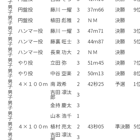
子
男
円盤投
藤川 一耀
3
37ｍ66
決勝
9
子
男
円盤投
植田 彪雅
2
ＮＭ
決勝
子
男
ハンマー投
藤川 一耀
3
47ｍ71
決勝
3
子
男
ハンマー投
藤裏 旺士
3
44ｍ87
決勝
5
子
男
ハンマー投
長東 功大
2
ＮＭ
決勝
子
男
やり投
立田 弥
3
51ｍ45
決勝
7
子
男
やり投
中谷 空楽
2
50ｍ13
決勝
8
子
男
４×１００ｍ
南 政希
2
42秒25
予選
1
子
男
吉田 凛汰
3
子
郎
男
金持 慶太
3
子
男
山本 浩千
1
子
男
４×１００ｍ
植村 亮太
2
43秒05
準決勝
5
子
男
吉田 凛汰
3
子
郎