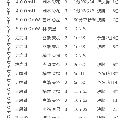
４００ｍH
岡本 彩花
3
1分03秒84
準決勝
1
子
女
４００ｍH
岡本 彩花
3
1分02秒76
決勝
5
子
女
５０００ｍW
吉津 心晶
2
30分03秒96
決勝
7
子
女
５０００ｍW
林 美里
3
ＤＮＳ
子
女
走高跳
宮繁 美羽
2
1ｍ53
予選2組
4
子
女
走高跳
宮繁 美羽
2
1ｍ53
決勝
8
子
女
走高跳
楠井 菜摘
3
ＤＮＳ
子
女
棒高跳
吉岡 春奈
2
2ｍ60
決勝
6
子
女
走幅跳
楠井 菜摘
3
5ｍ11
予選1組
8
子
女
走幅跳
宮繁 美羽
2
5ｍ00
予選2組
1
子
女
三段跳
楠井 菜摘
3
11ｍ55
決勝
4
子
女
三段跳
宮繁 美羽
2
10ｍ63
決勝
1
子
女
三段跳
中筋 真弓
3
10ｍ29
決勝
2
子
女
砲丸投
坂 ちはる
1
12ｍ94
決勝
3