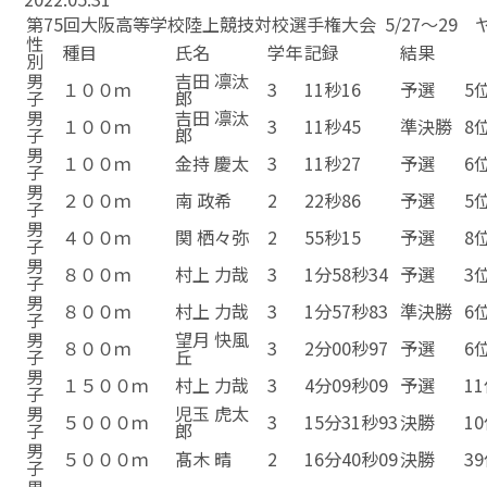
第75回大阪高等学校陸上競技対校選手権大会 5/27～29
性
種目
氏名
学年
記録
結果
別
男
吉田 凛汰
１００ｍ
3
11秒16
予選
5
子
郎
男
吉田 凛汰
１００ｍ
3
11秒45
準決勝
8
子
郎
男
１００ｍ
金持 慶太
3
11秒27
予選
6
子
男
２００ｍ
南 政希
2
22秒86
予選
5
子
男
４００ｍ
関 栖々弥
2
55秒15
予選
8
子
男
８００ｍ
村上 力哉
3
1分58秒34
予選
3
子
男
８００ｍ
村上 力哉
3
1分57秒83
準決勝
6
子
男
望月 快風
８００ｍ
3
2分00秒97
予選
6
子
丘
男
１５００ｍ
村上 力哉
3
4分09秒09
予選
1
子
男
児玉 虎太
５０００ｍ
3
15分31秒93
決勝
1
子
郎
男
５０００ｍ
髙木 晴
2
16分40秒09
決勝
3
子
男