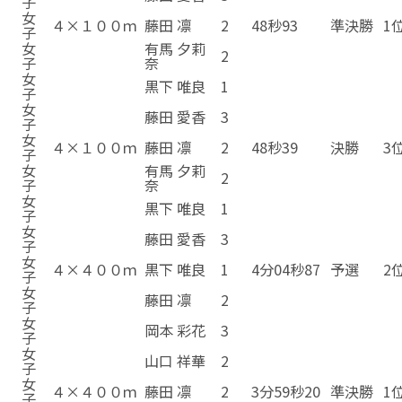
子
女
４×１００ｍ
藤田 凛
2
48秒93
準決勝
1
子
女
有馬 夕莉
2
子
奈
女
黒下 唯良
1
子
女
藤田 愛香
3
子
女
４×１００ｍ
藤田 凛
2
48秒39
決勝
3
子
女
有馬 夕莉
2
子
奈
女
黒下 唯良
1
子
女
藤田 愛香
3
子
女
４×４００ｍ
黒下 唯良
1
4分04秒87
予選
2
子
女
藤田 凛
2
子
女
岡本 彩花
3
子
女
山口 祥華
2
子
女
４×４００ｍ
藤田 凛
2
3分59秒20
準決勝
1
子