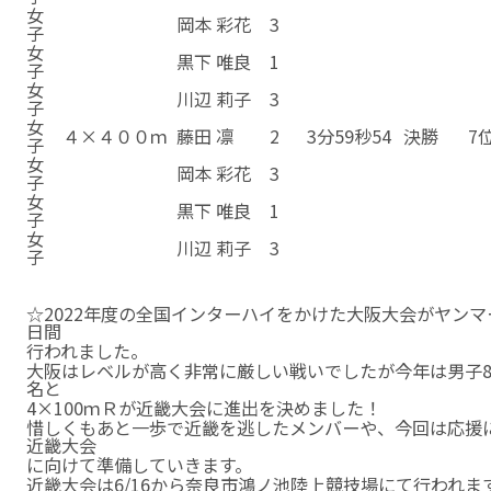
女
岡本 彩花
3
子
女
黒下 唯良
1
子
女
川辺 莉子
3
子
女
４×４００ｍ
藤田 凛
2
3分59秒54
決勝
7
子
女
岡本 彩花
3
子
女
黒下 唯良
1
子
女
川辺 莉子
3
子
女
４×４００ｍ
川辺 莉子
3
3分59秒54
決勝
7
子
☆2022年度の全国インターハイをかけた大阪大会がヤンマ
日間
行われました。
大阪はレベルが高く非常に厳しい戦いでしたが今年は男子8種
名と
4×100ｍＲが近畿大会に進出を決めました！
惜しくもあと一歩で近畿を逃したメンバーや、今回は応援
近畿大会
に向けて準備していきます。
近畿大会は6/16から奈良市鴻ノ池陸上競技場にて行われま