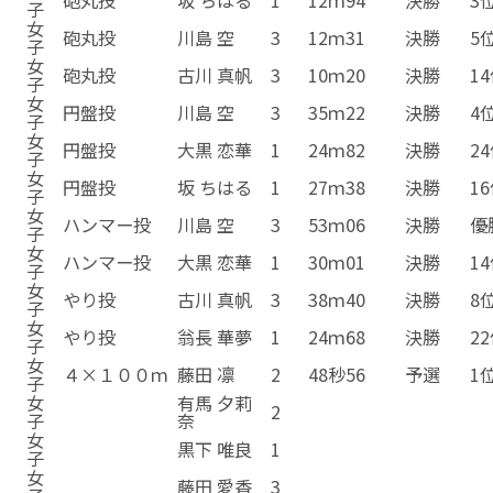
子
女
砲丸投
川島 空
3
12ｍ31
決勝
5
子
女
砲丸投
古川 真帆
3
10ｍ20
決勝
1
子
女
円盤投
川島 空
3
35ｍ22
決勝
4
子
女
円盤投
大黒 恋華
1
24ｍ82
決勝
2
子
女
円盤投
坂 ちはる
1
27ｍ38
決勝
1
子
女
ハンマー投
川島 空
3
53ｍ06
決勝
優
子
女
ハンマー投
大黒 恋華
1
30ｍ01
決勝
1
子
女
やり投
古川 真帆
3
38ｍ40
決勝
8
子
女
やり投
翁長 華夢
1
24ｍ68
決勝
2
子
女
４×１００ｍ
藤田 凛
2
48秒56
予選
1
子
女
有馬 夕莉
2
子
奈
女
黒下 唯良
1
子
女
藤田 愛香
3