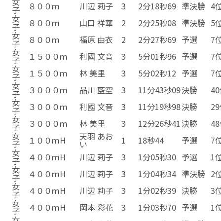
女
８００ｍ
川辺 莉子
3
2分18秒69
準決勝
4
子
女
８００ｍ
山口 祥華
2
2分25秒08
準決勝
5
子
女
８００ｍ
福原 由衣
2
2分27秒69
予選
7
子
女
１５００ｍ
利國 文音
3
5分01秒96
予選
7
子
女
１５００ｍ
林 美里
3
5分02秒12
予選
7
子
女
３０００ｍ
品川 藍空
3
11分43秒09
決勝
4
子
女
３０００ｍ
利國 文音
3
11分19秒98
決勝
2
子
女
３０００ｍ
林 美里
3
12分26秒41
決勝
4
子
女
天羽 あお
１００ｍH
1
18秒44
予選
7
子
い
女
４００ｍH
川辺 莉子
3
1分05秒30
予選
1
子
女
４００ｍH
川辺 莉子
3
1分04秒34
準決勝
2
子
女
４００ｍH
川辺 莉子
3
1分02秒39
決勝
3
子
女
４００ｍH
岡本 彩花
3
1分03秒70
予選
1
子
女