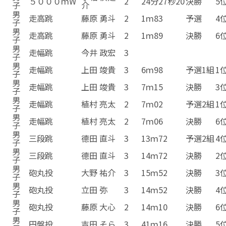
５０００ｍW
2
24分27秒20
決勝
5
子
介
男
走高跳
藤原 勇斗
2
1ｍ83
予選
4
子
男
走高跳
藤原 勇斗
2
1ｍ89
決勝
6
子
男
走幅跳
今井 政宏
3
子
男
走幅跳
上田 竣貴
3
6ｍ98
予選1組
1
子
男
走幅跳
上田 竣貴
3
7ｍ15
決勝
3
子
男
走幅跳
植村 亮太
2
7ｍ02
予選2組
1
子
男
走幅跳
植村 亮太
2
7ｍ06
決勝
6
子
男
三段跳
德田 直斗
3
13ｍ72
予選2組
4
子
男
三段跳
德田 直斗
3
14ｍ72
決勝
2
子
男
砲丸投
大野 祐介
3
15ｍ52
決勝
3
子
男
砲丸投
立田 弥
3
14ｍ52
決勝
4
子
男
砲丸投
藤原 大心
2
14ｍ10
決勝
6
子
男
円盤投
吉田 そら
3
41ｍ16
決勝
5