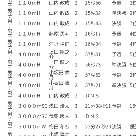
１１０ｍH
山内 政成
2
15秒56
予選
2
子
男
１１０ｍH
山内 政成
2
15秒32
準決勝
2
子
男
１１０ｍH
山内 政成
2
15秒45
決勝
7
子
男
１１０ｍH
藤原 勇斗
2
16秒17
予選
4
子
男
１１０ｍH
河野 陽向
1
16秒94
予選
4
子
男
上田 龍之
４００ｍH
2
57秒31
予選
5
子
介
男
上田 龍之
４００ｍH
2
56秒73
準決勝
5
子
介
男
小坂田 偉
４００ｍH
2
57秒53
予選
2
子
月
男
小坂田 偉
４００ｍH
2
57秒21
準決勝
5
子
月
男
４００ｍH
山内 政成
2
ＤＮＳ
子
男
３０００ｍSC
浅田 浩太
3
11分08秒11
予選
1
子
男
３０００ｍSC
伐栗 暖人
3
ＤＮＳ
子
男
５０００ｍW
梅田 和宏
3
22分27秒20
決勝
優
子
男
小堀 慎之