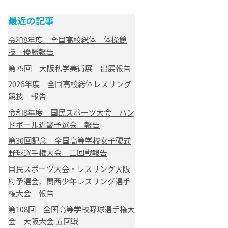
最近の記事
令和8年度 全国高校総体 体操競
技 優勝報告
第75回 大阪私学美術展 出展報告
2026年度 全国高校総体レスリング
競技 報告
令和8年度 国民スポーツ大会 ハン
ドボール近畿予選会 報告
第30回記念 全国高等学校女子硬式
野球選手権大会 二回戦報告
国民スポーツ大会・レスリング大阪
府予選会、関西少年レスリング選手
権大会 報告
第108回 全国高等学校野球選手権大
会 大阪大会 五回戦