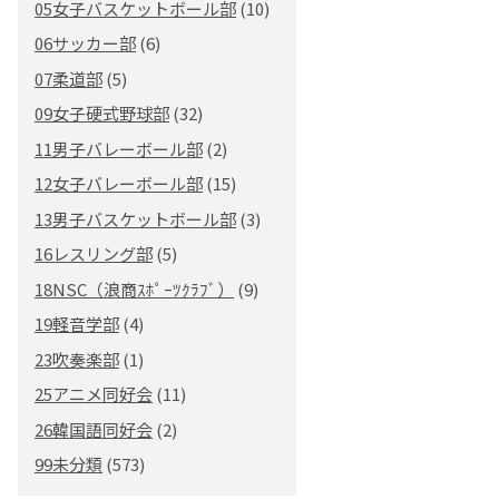
05女子バスケットボール部
(10)
06サッカー部
(6)
07柔道部
(5)
09女子硬式野球部
(32)
11男子バレーボール部
(2)
12女子バレーボール部
(15)
13男子バスケットボール部
(3)
16レスリング部
(5)
18NSC（浪商ｽﾎﾟｰﾂｸﾗﾌﾞ）
(9)
19軽音学部
(4)
23吹奏楽部
(1)
25アニメ同好会
(11)
26韓国語同好会
(2)
99未分類
(573)