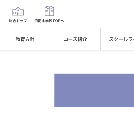
総合トップ
浪商中学校TOPへ
教育方針
コース紹介
スクールラ
教育方針TOP
コース紹介TOP
年間行
校長日記～スクール
進学Sプラスコース
制服紹
ライフ～
進学スポーツコース
沿革
探究総合コース
探究スポーツコース