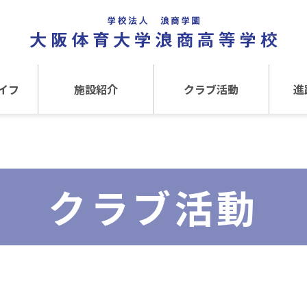
イフ
施設紹介
クラブ活動
進
事
施設紹介TOP
クラブ活動TOP
進路
介
アクセス
運動クラブ
在
クラブ活動
文化クラブ
大
内部