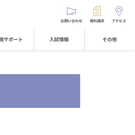
お問い合わせ
資料請求
アクセス
路サポート
入試情報
その他
サポートTOP
入試情報TOP
同窓生の皆様へ
校生からの
WEB出願
保護者会
メッセージ
入試説明会等
バス時刻表
阪体育大学
進学について
お問い合わせ
よくある質問
オリジナルキャラク
ター
「くまぺろ」