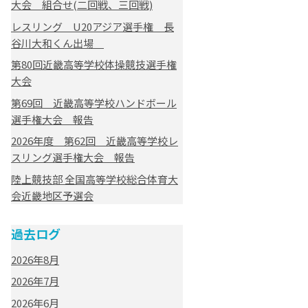
大会 組合せ(二回戦、三回戦)
レスリング U20アジア選手権 長
谷川大和くん出場
第80回近畿高等学校体操競技選手権
大会
第69回 近畿高等学校ハンドボール
選手権大会 報告
2026年度 第62回 近畿高等学校レ
スリング選手権大会 報告
陸上競技部 全国高等学校総合体育大
会近畿地区予選会
過去ログ
2026年8月
2026年7月
2026年6月