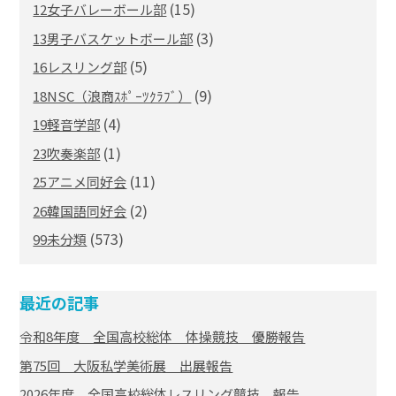
(15)
12女子バレーボール部
(3)
13男子バスケットボール部
(5)
16レスリング部
(9)
18NSC（浪商ｽﾎﾟｰﾂｸﾗﾌﾞ）
(4)
19軽音学部
(1)
23吹奏楽部
(11)
25アニメ同好会
(2)
26韓国語同好会
(573)
99未分類
最近の記事
令和8年度 全国高校総体 体操競技 優勝報告
第75回 大阪私学美術展 出展報告
2026年度 全国高校総体レスリング競技 報告