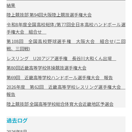
結果
陸上競技部 第94回大阪陸上競技選手権大会
令和8年度全国高校総体/第77回全日本高校ハンドボール選
手権大会 組合せ
第108回 全国高校野球選手権 大阪大会 組合せ(二回
戦、三回戦)
レスリング U20アジア選手権 長谷川大和くん出場
第80回近畿高等学校体操競技選手権大会
第69回 近畿高等学校ハンドボール選手権大会 報告
2026年度 第62回 近畿高等学校レスリング選手権大会
報告
陸上競技部 全国高等学校総合体育大会近畿地区予選会
過去ログ
2026年8月