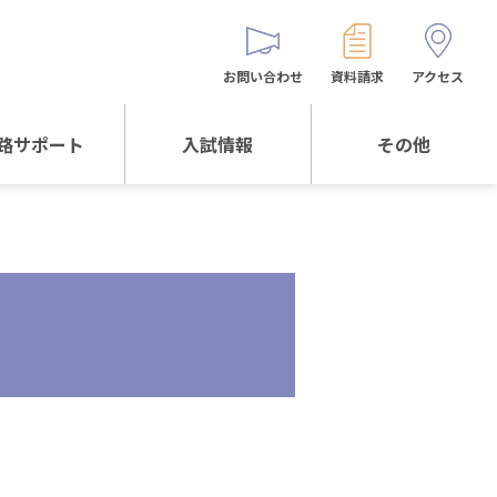
お問い合わせ
資料請求
アクセス
路サポート
入試情報
その他
サポートTOP
入試情報TOP
同窓生の皆様へ
校生からの
WEB出願
保護者会
メッセージ
入試説明会等
バス時刻表
阪体育大学
進学について
お問い合わせ
よくある質問
オリジナルキャラク
ター
「くまぺろ」