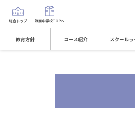
総合トップ
浪商中学校TOPへ
教育方針
コース紹介
スクールラ
教育方針TOP
コース紹介TOP
年間行
校長日記～スクール
進学Sプラスコース
制服紹
ライフ～
進学スポーツコース
沿革
探究総合コース
探究スポーツコース