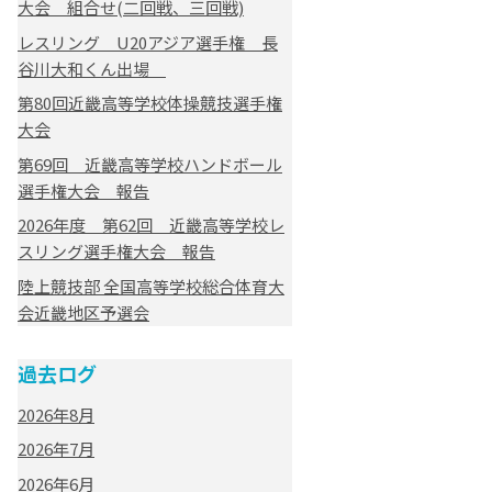
大会 組合せ(二回戦、三回戦)
レスリング U20アジア選手権 長
谷川大和くん出場
第80回近畿高等学校体操競技選手権
大会
第69回 近畿高等学校ハンドボール
選手権大会 報告
2026年度 第62回 近畿高等学校レ
スリング選手権大会 報告
陸上競技部 全国高等学校総合体育大
会近畿地区予選会
過去ログ
2026年8月
2026年7月
2026年6月