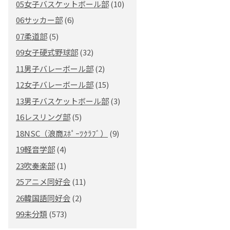
05女子バスケットボール部
(10)
06サッカー部
(6)
07柔道部
(5)
09女子硬式野球部
(32)
11男子バレーボール部
(2)
12女子バレーボール部
(15)
13男子バスケットボール部
(3)
16レスリング部
(5)
18NSC（浪商ｽﾎﾟｰﾂｸﾗﾌﾞ）
(9)
19軽音学部
(4)
23吹奏楽部
(1)
25アニメ同好会
(11)
26韓国語同好会
(2)
99未分類
(573)