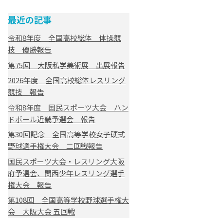
最近の記事
令和8年度 全国高校総体 体操競
技 優勝報告
第75回 大阪私学美術展 出展報告
2026年度 全国高校総体レスリング
競技 報告
令和8年度 国民スポーツ大会 ハン
ドボール近畿予選会 報告
第30回記念 全国高等学校女子硬式
野球選手権大会 二回戦報告
国民スポーツ大会・レスリング大阪
府予選会、関西少年レスリング選手
権大会 報告
第108回 全国高等学校野球選手権大
会 大阪大会 五回戦