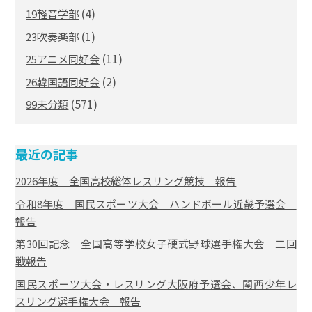
(4)
19軽音学部
(1)
23吹奏楽部
(11)
25アニメ同好会
(2)
26韓国語同好会
(571)
99未分類
最近の記事
2026年度 全国高校総体レスリング競技 報告
令和8年度 国民スポーツ大会 ハンドボール近畿予選会
報告
第30回記念 全国高等学校女子硬式野球選手権大会 二回
戦報告
国民スポーツ大会・レスリング大阪府予選会、関西少年レ
スリング選手権大会 報告