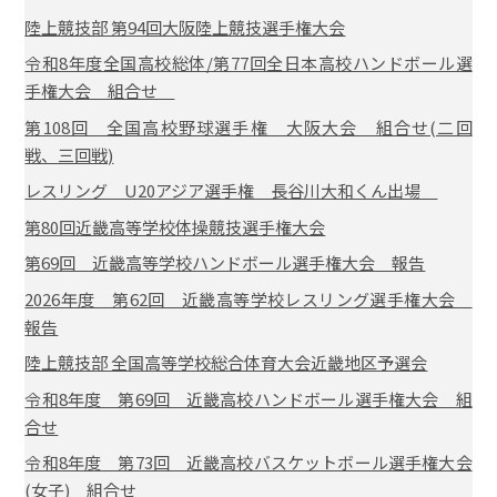
陸上競技部 第94回大阪陸上競技選手権大会
令和8年度全国高校総体/第77回全日本高校ハンドボール選
手権大会 組合せ
第108回 全国高校野球選手権 大阪大会 組合せ(二回
戦、三回戦)
レスリング U20アジア選手権 長谷川大和くん出場
第80回近畿高等学校体操競技選手権大会
第69回 近畿高等学校ハンドボール選手権大会 報告
2026年度 第62回 近畿高等学校レスリング選手権大会
報告
陸上競技部 全国高等学校総合体育大会近畿地区予選会
令和8年度 第69回 近畿高校ハンドボール選手権大会 組
合せ
令和8年度 第73回 近畿高校バスケットボール選手権大会
(女子) 組合せ