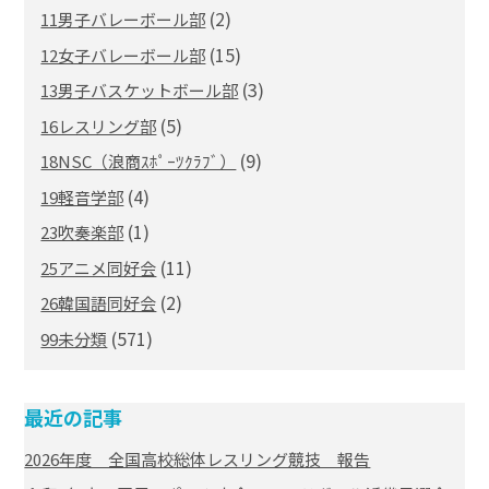
(2)
11男子バレーボール部
(15)
12女子バレーボール部
(3)
13男子バスケットボール部
(5)
16レスリング部
(9)
18NSC（浪商ｽﾎﾟｰﾂｸﾗﾌﾞ）
(4)
19軽音学部
(1)
23吹奏楽部
(11)
25アニメ同好会
(2)
26韓国語同好会
(571)
99未分類
最近の記事
2026年度 全国高校総体レスリング競技 報告