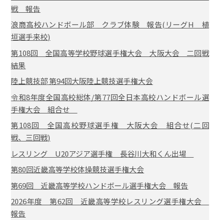
戦 報告
浪商高校ハンドボール部 クラブ体験 報告(リーグH 植
垣選手来校)
第108回 全国高等学校野球選手権大会 大阪大会 二回戦
結果
陸上競技部 第94回大阪陸上競技選手権大会
令和8年度全国高校総体/第77回全日本高校ハンドボール選
手権大会 組合せ
第108回 全国高校野球選手権 大阪大会 組合せ(二回
戦、三回戦)
レスリング U20アジア選手権 長谷川大和くん出場
第80回近畿高等学校体操競技選手権大会
第69回 近畿高等学校ハンドボール選手権大会 報告
2026年度 第62回 近畿高等学校レスリング選手権大会
報告