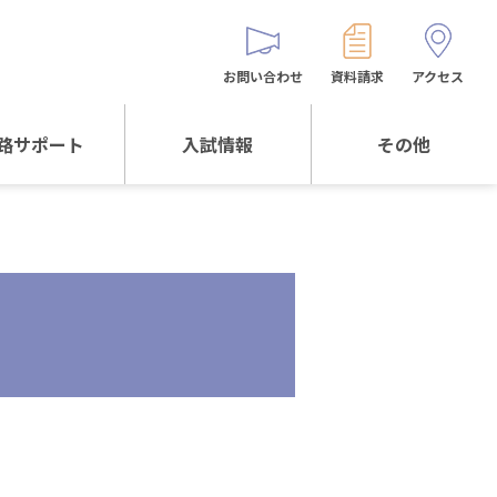
お問い合わせ
資料請求
アクセス
路サポート
入試情報
その他
サポートTOP
入試情報TOP
同窓生の皆様へ
校生からの
WEB出願
保護者会
メッセージ
入試説明会等
バス時刻表
阪体育大学
進学について
お問い合わせ
よくある質問
オリジナルキャラク
ター
「くまぺろ」