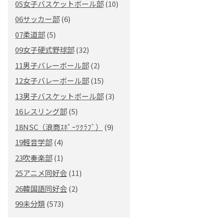
05女子バスケットボール部
(10)
06サッカー部
(6)
07柔道部
(5)
09女子硬式野球部
(32)
11男子バレーボール部
(2)
12女子バレーボール部
(15)
13男子バスケットボール部
(3)
16レスリング部
(5)
18NSC（浪商ｽﾎﾟｰﾂｸﾗﾌﾞ）
(9)
19軽音学部
(4)
23吹奏楽部
(1)
25アニメ同好会
(11)
26韓国語同好会
(2)
99未分類
(573)