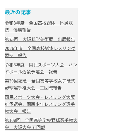
最近の記事
令和8年度 全国高校総体 体操競
技 優勝報告
第75回 大阪私学美術展 出展報告
2026年度 全国高校総体レスリング
競技 報告
令和8年度 国民スポーツ大会 ハン
ドボール近畿予選会 報告
第30回記念 全国高等学校女子硬式
野球選手権大会 二回戦報告
国民スポーツ大会・レスリング大阪
府予選会、関西少年レスリング選手
権大会 報告
第108回 全国高等学校野球選手権大
会 大阪大会 五回戦