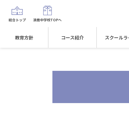
総合トップ
浪商中学校TOPへ
教育方針
コース紹介
スクールラ
教育方針TOP
コース紹介TOP
年間行
校長日記～スクール
進学Sプラスコース
制服紹
ライフ～
進学スポーツコース
沿革
探究総合コース
探究スポーツコース