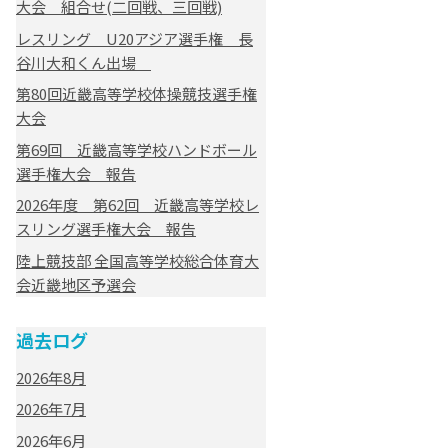
大会 組合せ(二回戦、三回戦)
レスリング U20アジア選手権 長
谷川大和くん出場
第80回近畿高等学校体操競技選手権
大会
第69回 近畿高等学校ハンドボール
選手権大会 報告
2026年度 第62回 近畿高等学校レ
スリング選手権大会 報告
陸上競技部 全国高等学校総合体育大
会近畿地区予選会
過去ログ
2026年8月
2026年7月
2026年6月