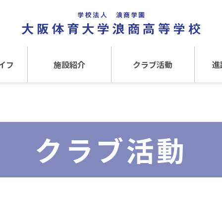
イフ
施設紹介
クラブ活動
進
事
施設紹介TOP
クラブ活動TOP
進路
介
アクセス
運動クラブ
在
クラブ活動
文化クラブ
大
内部