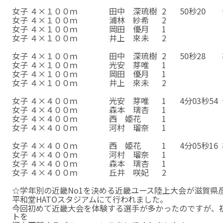
☆
☆
☆
☆
☆
女子
４×１００ｍ
田中 深琉樹
2
50秒20
女子
４×１００ｍ
浦林 紗希
2
女子
４×１００ｍ
岡田 優月
1
女子
４×１００ｍ
井上 來未
2
☆
☆
☆
☆
☆
女子
４×１００ｍ
田中 深琉樹
2
50秒28
女子
４×１００ｍ
光安 芽唯
1
女子
４×１００ｍ
岡田 優月
1
女子
４×１００ｍ
井上 來未
2
☆
☆
☆
☆
☆
女子
４×４００ｍ
光安 芽唯
1
4分03秒54
女子
４×４００ｍ
森本 璃杏
1
女子
４×４００ｍ
西 姫花
1
女子
４×４００ｍ
河村 瑠奈
1
☆
☆
☆
☆
☆
女子
４×４００ｍ
西 姫花
1
4分05秒16
女子
４×４００ｍ
河村 瑠奈
1
女子
４×４００ｍ
森本 璃杏
1
女子
４×４００ｍ
丘井 咲妃
2
☆
☆
☆
☆
☆
☆学年別の近畿No1を決める近畿ユース陸上大会が滋賀県
平和堂HATOスタジアムにて行われました。
今回初めて近畿大会を体験する選手が多かったのですが、
トを