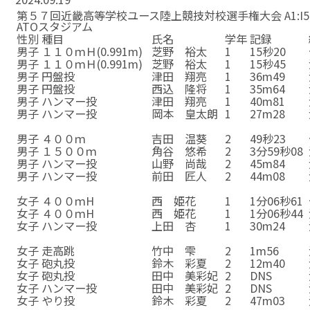
第５７回近畿高等学校ユース陸上競技対校選手権大会 A1:I519
ATOスタジアム
性別
種目
氏名
学年
記録
男子
１１０ｍＨ(0.991m)
芝野 裕太
1
15秒20
男子
１１０ｍＨ(0.991m)
芝野 裕太
1
15秒45
男子
円盤投
津田 翔亮
1
36m49
男子
円盤投
西込 隆将
1
35m64
男子
ハンマー投
津田 翔亮
1
40m81
男子
ハンマー投
岡本 皇太朗
1
27m28
☆
☆
☆
☆
☆
男子
４００ｍ
吉田 温葵
2
49秒23
男子
１５００ｍ
角谷 悠希
2
3分59秒08
男子
ハンマー投
山野 尚哉
2
45m84
男子
ハンマー投
前田 匠人
2
44m08
☆
☆
☆
☆
☆
女子
４００ｍH
西 姫花
1
1分06秒61
女子
４００ｍH
西 姫花
1
1分06秒44
女子
ハンマー投
上田 杏
1
30m24
☆
☆
☆
☆
☆
女子
走高跳
竹中 雫
2
1m56
女子
砲丸投
鈴木 彩夏
2
12m40
女子
砲丸投
田中 美彩妃
2
DNS
女子
ハンマー投
田中 美彩妃
2
DNS
女子
やり投
鈴木 彩夏
2
47m03