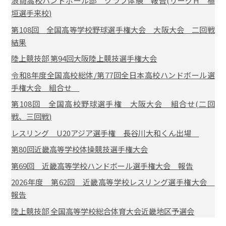
浪商高校ハンドボール部 クラブ体験 報告(リーグH 植
垣選手来校)
第108回 全国高等学校野球選手権大会 大阪大会 二回戦
結果
陸上競技部 第94回大阪陸上競技選手権大会
令和8年度全国高校総体/第77回全日本高校ハンドボール選
手権大会 組合せ
第108回 全国高校野球選手権 大阪大会 組合せ(二回
戦、三回戦)
レスリング U20アジア選手権 長谷川大和くん出場
第80回近畿高等学校体操競技選手権大会
第69回 近畿高等学校ハンドボール選手権大会 報告
2026年度 第62回 近畿高等学校レスリング選手権大会
報告
陸上競技部 全国高等学校総合体育大会近畿地区予選会