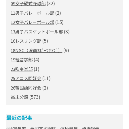
(32)
09女子硬式野球部
(2)
11男子バレーボール部
(15)
12女子バレーボール部
(3)
13男子バスケットボール部
(5)
16レスリング部
(9)
18NSC（浪商ｽﾎﾟｰﾂｸﾗﾌﾞ）
(4)
19軽音学部
(1)
23吹奏楽部
(11)
25アニメ同好会
(2)
26韓国語同好会
(573)
99未分類
最近の記事
令和8年度 全国高校総体 体操競技 優勝報告