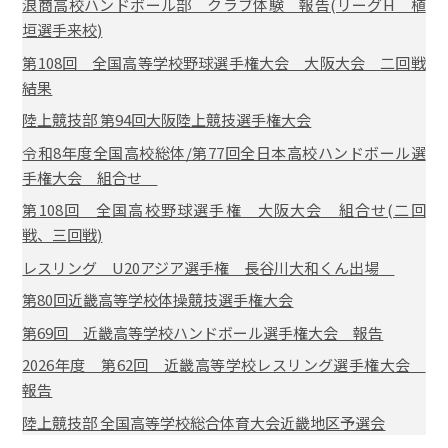
浪商高校ハンドボール部 クラブ体験 報告(リーグH 植
垣選手来校)
第108回 全国高等学校野球選手権大会 大阪大会 二回戦
結果
陸上競技部 第94回大阪陸上競技選手権大会
令和8年度全国高校総体/第77回全日本高校ハンドボール選
手権大会 組合せ
第108回 全国高校野球選手権 大阪大会 組合せ(二回
戦、三回戦)
レスリング U20アジア選手権 長谷川大和くん出場
第80回近畿高等学校体操競技選手権大会
第69回 近畿高等学校ハンドボール選手権大会 報告
2026年度 第62回 近畿高等学校レスリング選手権大会
報告
陸上競技部 全国高等学校総合体育大会近畿地区予選会