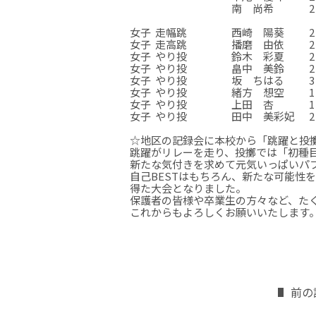
南 尚希
2
☆
☆
☆
女子
走幅跳
西崎 陽葵
2
女子
走高跳
播磨 由依
2
女子
やり投
鈴木 彩夏
2
女子
やり投
畠中 美鈴
2
女子
やり投
坂 ちはる
3
女子
やり投
緒方 想空
1
女子
やり投
上田 杏
1
女子
やり投
田中 美彩妃
2
☆
☆
☆
☆地区の記録会に本校から「跳躍と投
跳躍がリレーを走り、投擲では「初種
新たな気付きを求めて元気いっぱいパ
自己BESTはもちろん、新たな可能性
得た大会となりました。
保護者の皆様や卒業生の方々など、た
これからもよろしくお願いいたします
前の