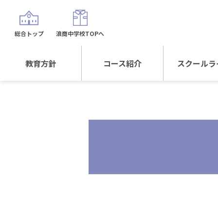
総合トップ
浪商中学校TOPへ
教育方針
コース紹介
スクールラ
教育方針TOP
コース紹介TOP
年間行
校長日記～スクール
進学Sプラスコース
制服紹
ライフ～
進学スポーツコース
沿革
探究総合コース
探究スポーツコース