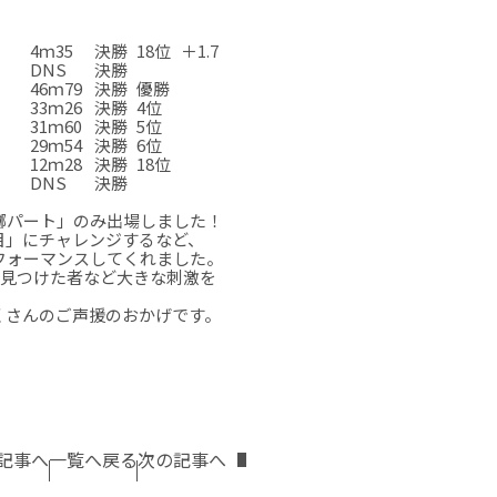
☆
☆
☆
☆
☆
4ｍ35
決勝
18位
＋1.7
DNS
決勝
46ｍ79
決勝
優勝
33ｍ26
決勝
4位
31ｍ60
決勝
5位
29ｍ54
決勝
6位
12ｍ28
決勝
18位
DNS
決勝
☆
☆
☆
☆
☆
擲パート」のみ出場しました！
目」にチャレンジするなど、
フォーマンスしてくれました。
を見つけた者など大きな刺激を
くさんのご声援のおかげです。
。
記事へ
一覧へ戻る
次の記事へ