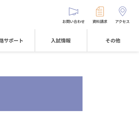
お問い合わせ
資料請求
アクセス
路サポート
入試情報
その他
サポートTOP
入試情報TOP
同窓生の皆様へ
校生からの
WEB出願
保護者会
メッセージ
入試説明会等
バス時刻表
阪体育大学
進学について
お問い合わせ
よくある質問
オリジナルキャラク
ター
「くまぺろ」