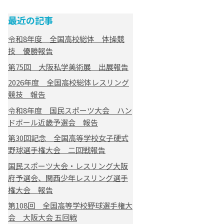
最近の記事
令和8年度 全国高校総体 体操競
技 優勝報告
第75回 大阪私学美術展 出展報告
2026年度 全国高校総体レスリング
競技 報告
令和8年度 国民スポーツ大会 ハン
ドボール近畿予選会 報告
第30回記念 全国高等学校女子硬式
野球選手権大会 二回戦報告
国民スポーツ大会・レスリング大阪
府予選会、関西少年レスリング選手
権大会 報告
第108回 全国高等学校野球選手権大
会 大阪大会 五回戦