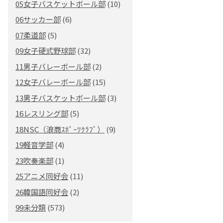
05女子バスケットボール部
(10)
06サッカー部
(6)
07柔道部
(5)
09女子硬式野球部
(32)
11男子バレーボール部
(2)
12女子バレーボール部
(15)
13男子バスケットボール部
(3)
16レスリング部
(5)
18NSC（浪商ｽﾎﾟｰﾂｸﾗﾌﾞ）
(9)
19軽音学部
(4)
23吹奏楽部
(1)
25アニメ同好会
(11)
26韓国語同好会
(2)
99未分類
(573)