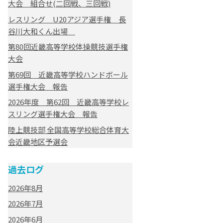
大会 組合せ(二回戦、三回戦)
レスリング U20アジア選手権 長
谷川大和くん出場
第80回近畿高等学校体操競技選手権
大会
第69回 近畿高等学校ハンドボール
選手権大会 報告
2026年度 第62回 近畿高等学校レ
スリング選手権大会 報告
陸上競技部 全国高等学校総合体育大
会近畿地区予選会
過去ログ
2026年8月
2026年7月
2026年6月