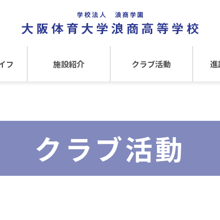
イフ
施設紹介
クラブ活動
進
事
施設紹介TOP
クラブ活動TOP
進路
介
アクセス
運動クラブ
在
クラブ活動
文化クラブ
大
内部