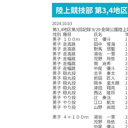
陸上競技部 第3,4地
2024.10.03
第3,4地区第3回記録 9/29 金岡公園陸
性別
種目
氏名
男子
１００ｍ
辻 優斗
1
男子
走高跳
田中 惺海
1
男子
走高跳
對馬 悠聖
1
男子
走高跳
湯佐 一慧
2
男子
走幅跳
児野 玲依
1
男子
走幅跳
南 尚希
2
男子
走幅跳
中尾 優斗
2
男子
砲丸投
志手 奏太
3
男子
砲丸投
前田 匠人
2
男子
砲丸投
岡本 皇太朗
1
男子
砲丸投
津田 翔亮
1
男子
砲丸投
西込 隆将
1
男子
やり投
辻 奏汰
1
男子
やり投
江口 航太
2
男子
やり投
山野 尚哉
2
☆
☆
☆
男子
４×１００ｍ
湯佐 一慧
2
児野 玲依
1
中尾 優斗
2