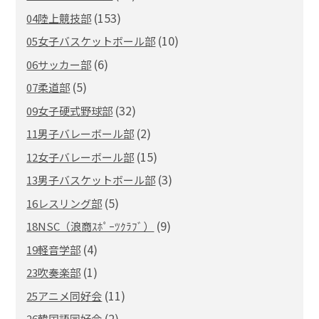
(153)
04陸上競技部
(10)
05女子バスケットボール部
(6)
06サッカー部
(5)
07柔道部
(32)
09女子硬式野球部
(2)
11男子バレーボール部
(15)
12女子バレーボール部
(3)
13男子バスケットボール部
(5)
16レスリング部
(9)
18NSC（浪商ｽﾎﾟｰﾂｸﾗﾌﾞ）
(4)
19軽音学部
(1)
23吹奏楽部
(11)
25アニメ同好会
(2)
26韓国語同好会