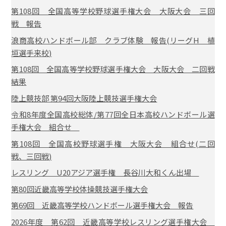
第108回 全国高等学校野球選手権大会 大阪大会 三回
戦 報告
浪商高校ハンドボール部 クラブ体験 報告(リーグH 植
垣選手来校)
第108回 全国高等学校野球選手権大会 大阪大会 二回戦
結果
陸上競技部 第94回大阪陸上競技選手権大会
令和8年度全国高校総体/第77回全日本高校ハンドボール選
手権大会 組合せ
第108回 全国高校野球選手権 大阪大会 組合せ(二回
戦、三回戦)
レスリング U20アジア選手権 長谷川大和くん出場
第80回近畿高等学校体操競技選手権大会
第69回 近畿高等学校ハンドボール選手権大会 報告
2026年度 第62回 近畿高等学校レスリング選手権大会