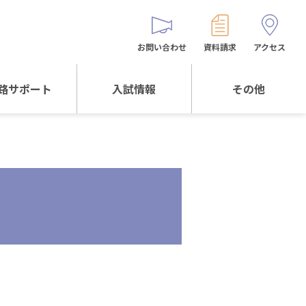
お問い合わせ
資料請求
アクセス
路サポート
入試情報
その他
サポートTOP
入試情報TOP
同窓生の皆様へ
校生からの
WEB出願
保護者会
メッセージ
入試説明会等
バス時刻表
阪体育大学
進学について
お問い合わせ
よくある質問
オリジナルキャラク
ター
「くまぺろ」