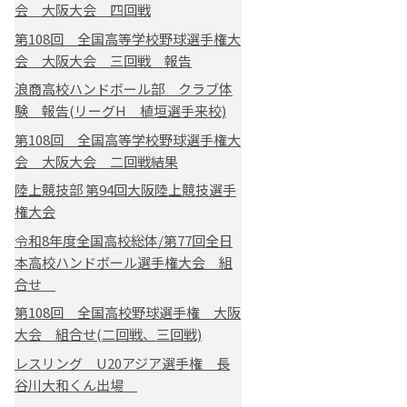
会 大阪大会 四回戦
第108回 全国高等学校野球選手権大
会 大阪大会 三回戦 報告
浪商高校ハンドボール部 クラブ体
験 報告(リーグH 植垣選手来校)
第108回 全国高等学校野球選手権大
会 大阪大会 二回戦結果
陸上競技部 第94回大阪陸上競技選手
権大会
令和8年度全国高校総体/第77回全日
本高校ハンドボール選手権大会 組
合せ
第108回 全国高校野球選手権 大阪
大会 組合せ(二回戦、三回戦)
レスリング U20アジア選手権 長
谷川大和くん出場