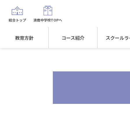
総合トップ
浪商中学校TOPへ
教育方針
コース紹介
スクールラ
教育方針TOP
コース紹介TOP
年間行
校長日記～スクール
進学Sプラスコース
制服紹
ライフ～
進学スポーツコース
沿革
探究総合コース
探究スポーツコース