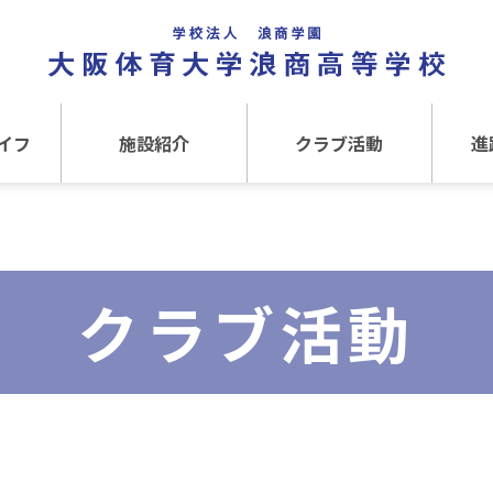
イフ
施設紹介
クラブ活動
進
事
施設紹介TOP
クラブ活動TOP
進路
介
アクセス
運動クラブ
在
クラブ活動
文化クラブ
大
内部