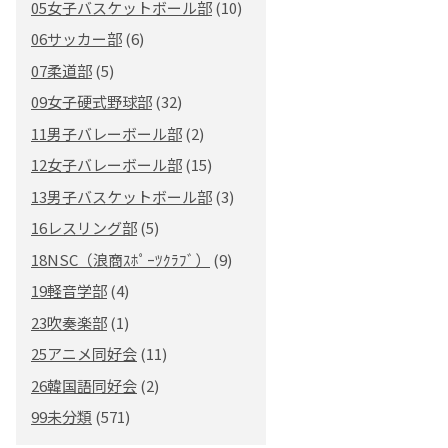
05女子バスケットボール部
(10)
06サッカー部
(6)
07柔道部
(5)
09女子硬式野球部
(32)
11男子バレーボール部
(2)
12女子バレーボール部
(15)
13男子バスケットボール部
(3)
16レスリング部
(5)
18NSC（浪商ｽﾎﾟｰﾂｸﾗﾌﾞ）
(9)
19軽音学部
(4)
23吹奏楽部
(1)
25アニメ同好会
(11)
26韓国語同好会
(2)
99未分類
(571)