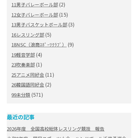
(2)
11男子バレーボール部
(15)
12女子バレーボール部
(3)
13男子バスケットボール部
(5)
16レスリング部
(9)
18NSC（浪商ｽﾎﾟｰﾂｸﾗﾌﾞ）
(4)
19軽音学部
(1)
23吹奏楽部
(11)
25アニメ同好会
(2)
26韓国語同好会
(571)
99未分類
最近の記事
2026年度 全国高校総体レスリング競技 報告