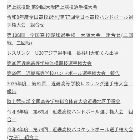
陸上競技部 第94回大阪陸上競技選手権大会
令和8年度全国高校総体/第77回全日本高校ハンドボール選
手権大会 組合せ
第108回 全国高校野球選手権 大阪大会 組合せ(二回
戦、三回戦)
レスリング U20アジア選手権 長谷川大和くん出場
第80回近畿高等学校体操競技選手権大会
第69回 近畿高等学校ハンドボール選手権大会 報告
2026年度 第62回 近畿高等学校レスリング選手権大会
報告
陸上競技部 全国高等学校総合体育大会近畿地区予選会
令和8年度 第69回 近畿高校ハンドボール選手権大会 組
合せ
令和8年度 第73回 近畿高校バスケットボール選手権大会
(女子) 組合せ