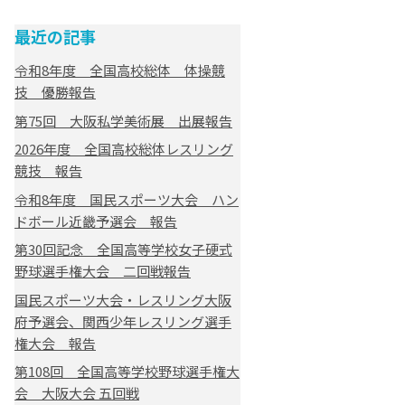
最近の記事
令和8年度 全国高校総体 体操競
技 優勝報告
第75回 大阪私学美術展 出展報告
2026年度 全国高校総体レスリング
競技 報告
令和8年度 国民スポーツ大会 ハン
ドボール近畿予選会 報告
第30回記念 全国高等学校女子硬式
野球選手権大会 二回戦報告
国民スポーツ大会・レスリング大阪
府予選会、関西少年レスリング選手
権大会 報告
第108回 全国高等学校野球選手権大
会 大阪大会 五回戦