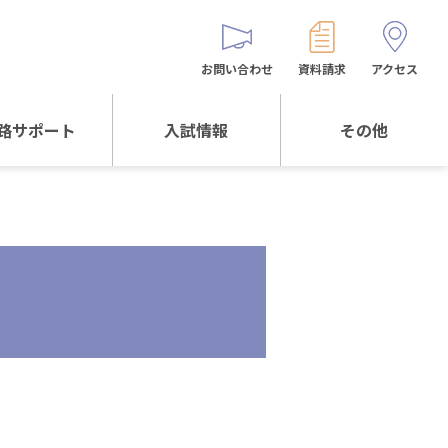
お問い合わせ
資料請求
アクセス
路サポート
入試情報
その他
サポートTOP
入試情報TOP
同窓生の皆様へ
校生からの
WEB出願
保護者会
メッセージ
入試説明会等
バス時刻表
阪体育大学
進学について
お問い合わせ
よくある質問
オリジナルキャラク
ター
「くまぺろ」