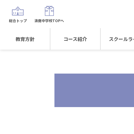
総合トップ
浪商中学校TOPへ
教育方針
コース紹介
スクールラ
教育方針TOP
コース紹介TOP
年間行
校長日記～スクール
進学Sプラスコース
制服紹
ライフ～
進学スポーツコース
沿革
探究総合コース
探究スポーツコース