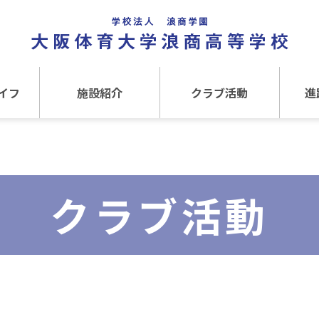
イフ
施設紹介
クラブ活動
進
事
施設紹介TOP
クラブ活動TOP
進路
介
アクセス
運動クラブ
在
クラブ活動
文化クラブ
大
内部