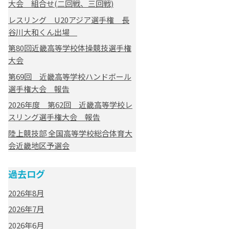
大会 組合せ(二回戦、三回戦)
レスリング U20アジア選手権 長
谷川大和くん出場
第80回近畿高等学校体操競技選手権
大会
第69回 近畿高等学校ハンドボール
選手権大会 報告
2026年度 第62回 近畿高等学校レ
スリング選手権大会 報告
陸上競技部 全国高等学校総合体育大
会近畿地区予選会
過去ログ
2026年8月
2026年7月
2026年6月