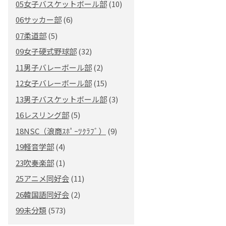
05女子バスケットボール部
(10)
06サッカー部
(6)
07柔道部
(5)
09女子硬式野球部
(32)
11男子バレーボール部
(2)
12女子バレーボール部
(15)
13男子バスケットボール部
(3)
16レスリング部
(5)
18NSC（浪商ｽﾎﾟｰﾂｸﾗﾌﾞ）
(9)
19軽音学部
(4)
23吹奏楽部
(1)
25アニメ同好会
(11)
26韓国語同好会
(2)
99未分類
(573)