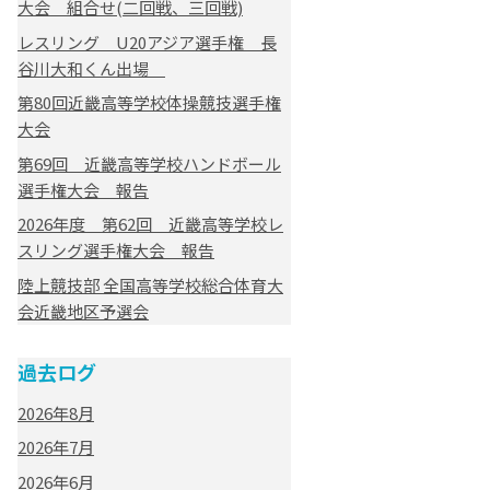
大会 組合せ(二回戦、三回戦)
レスリング U20アジア選手権 長
谷川大和くん出場
第80回近畿高等学校体操競技選手権
大会
第69回 近畿高等学校ハンドボール
選手権大会 報告
2026年度 第62回 近畿高等学校レ
スリング選手権大会 報告
陸上競技部 全国高等学校総合体育大
会近畿地区予選会
過去ログ
2026年8月
2026年7月
2026年6月