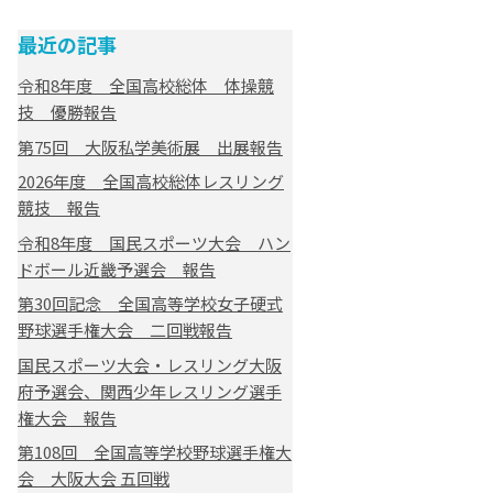
最近の記事
令和8年度 全国高校総体 体操競
技 優勝報告
第75回 大阪私学美術展 出展報告
2026年度 全国高校総体レスリング
競技 報告
令和8年度 国民スポーツ大会 ハン
ドボール近畿予選会 報告
第30回記念 全国高等学校女子硬式
野球選手権大会 二回戦報告
国民スポーツ大会・レスリング大阪
府予選会、関西少年レスリング選手
権大会 報告
第108回 全国高等学校野球選手権大
会 大阪大会 五回戦