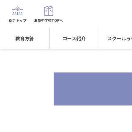
総合トップ
浪商中学校TOPへ
教育方針
コース紹介
スクールラ
教育方針TOP
コース紹介TOP
年間行
校長日記～スクール
進学Sプラスコース
制服紹
ライフ～
進学スポーツコース
沿革
探究総合コース
探究スポーツコース