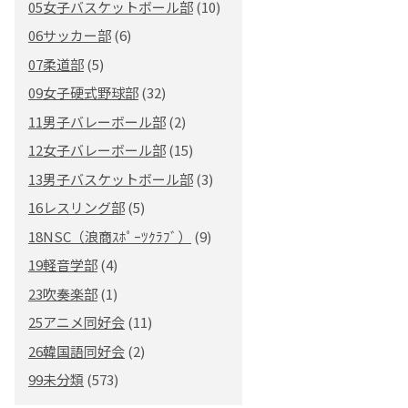
05女子バスケットボール部
(10)
06サッカー部
(6)
07柔道部
(5)
09女子硬式野球部
(32)
11男子バレーボール部
(2)
12女子バレーボール部
(15)
13男子バスケットボール部
(3)
16レスリング部
(5)
18NSC（浪商ｽﾎﾟｰﾂｸﾗﾌﾞ）
(9)
19軽音学部
(4)
23吹奏楽部
(1)
25アニメ同好会
(11)
26韓国語同好会
(2)
99未分類
(573)