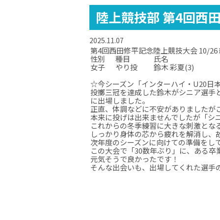
陸上競技部 第4回西
2025.11.07
第4回西田修平記念陸上競技大会 10/2
性別
種目
氏名
女子
やり投
鈴木 彩夏(3)
☆
☆
☆
☆今シーズン「インターハイ・U20日
投擲三冠を達成した鈴木がシニア選手
に出場しました。
正直、体調などに不安がありましたが
本来に投げは出来ませんでしたが「シ
これからの冬季練習に大きな刺激とな
しっかり身体の芯から疲れを解消し、
次年度のシーズンに向けての準備をし
この大会で「30数年ぶり」に、ある卒
元気そうで良かったです！
そんな出会いも、出場してくれた選手