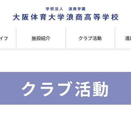
イフ
施設紹介
クラブ活動
進
事
施設紹介TOP
クラブ活動TOP
進路
介
アクセス
運動クラブ
在
クラブ活動
文化クラブ
大
内部