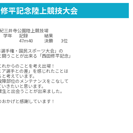
田修平記念陸上競技大会
6 紀三井寺公園陸上競技場
学年
記録
結果
47ｍ40
決勝
3位
☆
☆
☆
☆
本選手権・国民スポーツ大会」の
と闘うことが出来る「西田修平記念」
これからのことを考え出場！
ニア選手との差」を感じれたことは
ると考えています。
故障部位のメンテナンスをこなして
ていきたいと思います。
業生と出会うことが出来ました。
のおかげと感謝しています！