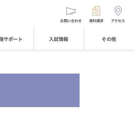
お問い合わせ
資料請求
アクセス
路サポート
入試情報
その他
サポートTOP
入試情報TOP
同窓生の皆様へ
校生からの
WEB出願
保護者会
メッセージ
入試説明会等
バス時刻表
阪体育大学
進学について
お問い合わせ
よくある質問
オリジナルキャラク
ター
「くまぺろ」