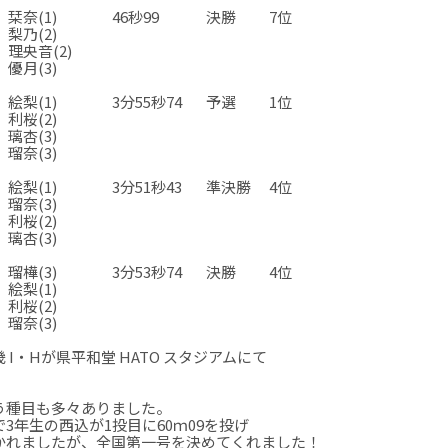
栞奈(1)
46秒99
決勝
7位
梨乃(2)
理央音(2)
優月(3)
☆
☆
☆
☆
絵梨(1)
3分55秒74
予選
1位
利桜(2)
璃杏(3)
瑠奈(3)
☆
☆
☆
☆
絵梨(1)
3分51秒43
準決勝
4位
瑠奈(3)
利桜(2)
璃杏(3)
☆
☆
☆
☆
瑠樺(3)
3分53秒74
決勝
4位
絵梨(1)
利桜(2)
瑠奈(3)
☆
☆
☆
☆
I・Hが県平和堂 HATO スタジアムにて
う種目も多々ありました。
年生の西込が1投目に60ｍ09を投げ
かれましたが、全国第一号を決めてくれました！