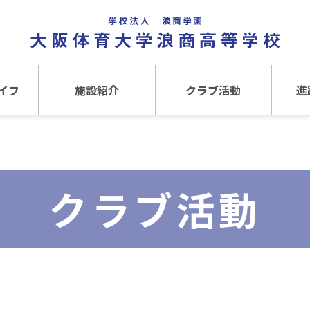
イフ
施設紹介
クラブ活動
進
事
施設紹介TOP
クラブ活動TOP
進路
介
アクセス
運動クラブ
在
クラブ活動
文化クラブ
大
内部