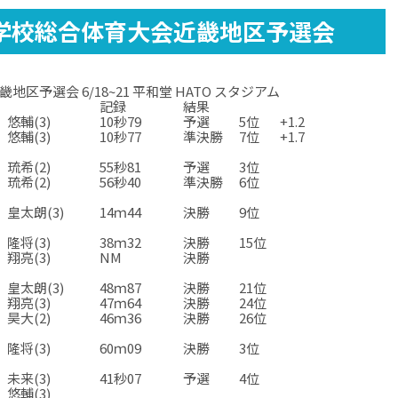
学校総合体育大会近畿地区予選会
予選会 6/18~21 平和堂 HATO スタジアム
記録
結果
悠輔(3)
10秒79
予選
5位
+1.2
悠輔(3)
10秒77
準決勝
7位
+1.7
☆
☆
☆
☆
琉希(2)
55秒81
予選
3位
琉希(2)
56秒40
準決勝
6位
☆
☆
☆
☆
皇太朗(3)
14ｍ44
決勝
9位
☆
☆
☆
☆
隆将(3)
38ｍ32
決勝
15位
翔亮(3)
NM
決勝
☆
☆
☆
☆
皇太朗(3)
48ｍ87
決勝
21位
翔亮(3)
47ｍ64
決勝
24位
昊大(2)
46ｍ36
決勝
26位
☆
☆
☆
☆
隆将(3)
60ｍ09
決勝
3位
☆
☆
☆
☆
未来(3)
41秒07
予選
4位
悠輔(3)