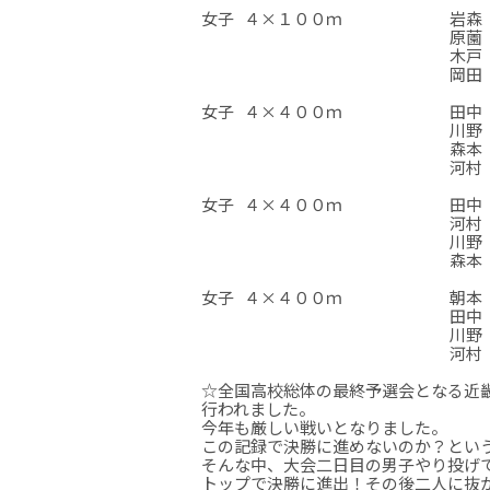
女子
４×１００ｍ
岩森 
原薗 
木戸 
岡田 
☆
☆
☆
女子
４×４００ｍ
田中 
川野 
森本 
河村 
☆
☆
☆
女子
４×４００ｍ
田中 
河村 
川野 
森本 
☆
☆
☆
女子
４×４００ｍ
朝本 
田中 
川野 
河村 
☆
☆
☆
☆全国高校総体の最終予選会となる近畿 
行われました。
今年も厳しい戦いとなりました。
この記録で決勝に進めないのか？とい
そんな中、大会二日目の男子やり投げで3
トップで決勝に進出！その後二人に抜