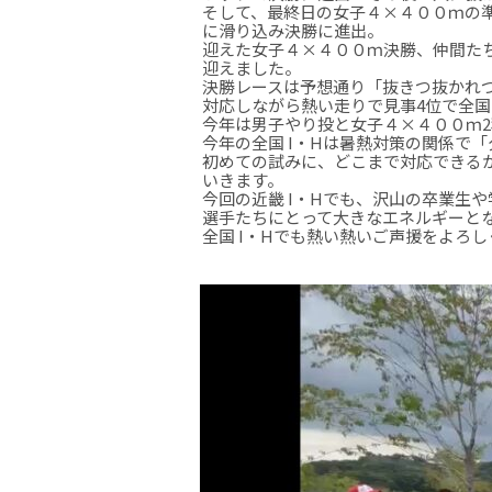
そして、最終日の女子４×４００ｍの
に滑り込み決勝に進出。
迎えた女子４×４００ｍ決勝、仲間た
迎えました。
決勝レースは予想通り「抜きつ抜かれ
対応しながら熱い走りで見事4位で全国
今年は男子やり投と女子４×４００ｍ2
今年の全国 I・Hは暑熱対策の関係で
初めての試みに、どこまで対応できる
いきます。
今回の近畿 I・Hでも、沢山の卒業生
選手たちにとって大きなエネルギーと
全国 I・Hでも熱い熱いご声援をよろ