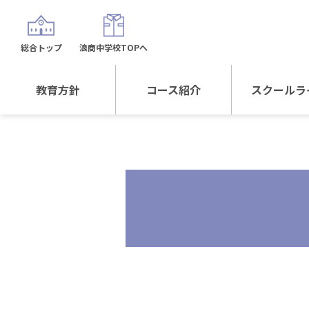
総合トップ
浪商中学校TOPへ
教育方針
コース紹介
スクールラ
教育方針TOP
コース紹介TOP
年間行
校長日記～スクール
進学Sプラスコース
制服紹
ライフ～
進学スポーツコース
沿革
探究総合コース
探究スポーツコース