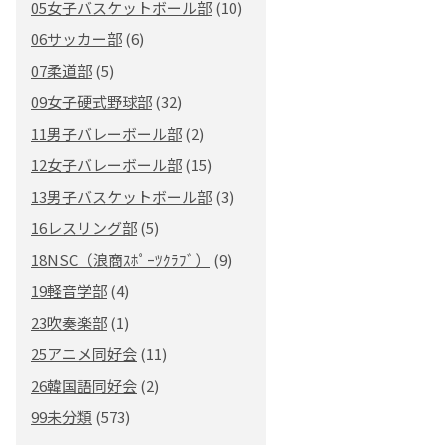
05女子バスケットボール部
(10)
06サッカー部
(6)
07柔道部
(5)
09女子硬式野球部
(32)
11男子バレーボール部
(2)
12女子バレーボール部
(15)
13男子バスケットボール部
(3)
16レスリング部
(5)
18NSC（浪商ｽﾎﾟｰﾂｸﾗﾌﾞ）
(9)
19軽音学部
(4)
23吹奏楽部
(1)
25アニメ同好会
(11)
26韓国語同好会
(2)
99未分類
(573)