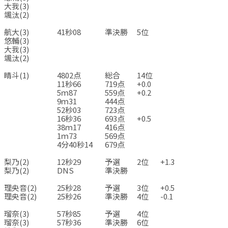
大我(3)
颯汰(2)
☆
☆
☆
☆
航大(3)
41秒08
準決勝
5位
悠輔(3)
大我(3)
颯汰(2)
☆
☆
☆
☆
晴斗(1)
4802点
総合
14位
11秒66
719点
+0.0
5ｍ87
559点
+0.2
9ｍ31
444点
52秒03
723点
16秒36
693点
+0.5
38ｍ17
416点
1ｍ73
569点
4分40秒14
679点
☆
☆
☆
☆
梨乃(2)
12秒29
予選
2位
+1.3
梨乃(2)
DNS
準決勝
☆
☆
☆
☆
理央音(2)
25秒28
予選
3位
+0.5
理央音(2)
25秒26
準決勝
4位
-0.1
☆
☆
☆
☆
瑠奈(3)
57秒85
予選
4位
瑠奈(3)
57秒36
準決勝
6位