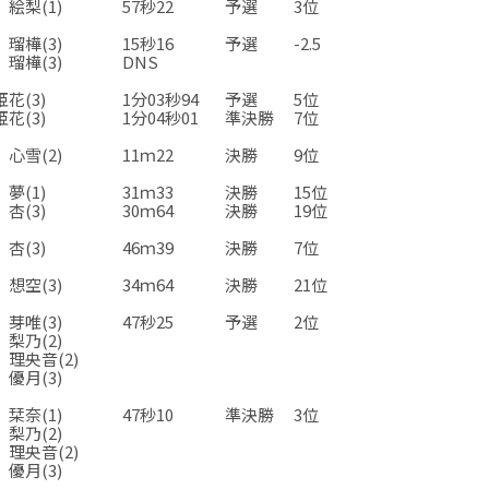
絵梨(1)
57秒22
予選
3位
☆
☆
☆
☆
瑠樺(3)
15秒16
予選
-2.5
瑠樺(3)
DNS
☆
☆
☆
☆
花(3)
1分03秒94
予選
5位
花(3)
1分04秒01
準決勝
7位
☆
☆
☆
☆
心雪(2)
11ｍ22
決勝
9位
☆
☆
☆
☆
夢(1)
31ｍ33
決勝
15位
杏(3)
30ｍ64
決勝
19位
☆
☆
☆
☆
杏(3)
46ｍ39
決勝
7位
☆
☆
☆
☆
想空(3)
34ｍ64
決勝
21位
☆
☆
☆
☆
芽唯(3)
47秒25
予選
2位
梨乃(2)
理央音(2)
優月(3)
☆
☆
☆
☆
栞奈(1)
47秒10
準決勝
3位
梨乃(2)
理央音(2)
優月(3)
☆
☆
☆
☆