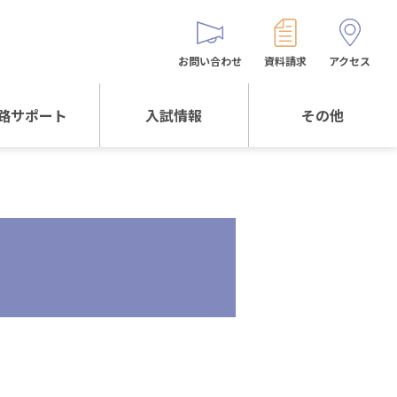
お問い合わせ
資料請求
アクセス
路サポート
入試情報
その他
サポートTOP
入試情報TOP
同窓生の皆様へ
校生からの
WEB出願
保護者会
メッセージ
入試説明会等
バス時刻表
阪体育大学
進学について
お問い合わせ
よくある質問
オリジナルキャラク
ター
「くまぺろ」