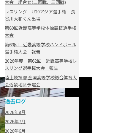
大会 組合せ(二回戦、三回戦)
レスリング U20アジア選手権 長
谷川大和くん出場
第80回近畿高等学校体操競技選手権
大会
第69回 近畿高等学校ハンドボール
選手権大会 報告
2026年度 第62回 近畿高等学校レ
スリング選手権大会 報告
陸上競技部 全国高等学校総合体育大
会近畿地区予選会
過去ログ
2026年8月
2026年7月
2026年6月