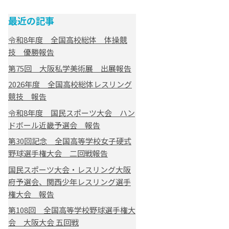
最近の記事
令和8年度 全国高校総体 体操競
技 優勝報告
第75回 大阪私学美術展 出展報告
2026年度 全国高校総体レスリング
競技 報告
令和8年度 国民スポーツ大会 ハン
ドボール近畿予選会 報告
第30回記念 全国高等学校女子硬式
野球選手権大会 二回戦報告
国民スポーツ大会・レスリング大阪
府予選会、関西少年レスリング選手
権大会 報告
第108回 全国高等学校野球選手権大
会 大阪大会 五回戦