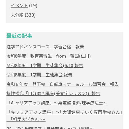
(19)
イベント
(330)
未分類
最近の記事
進学アドバンスコース 学習合宿 報告
令和8年度 教育実習生 from 韓国(仁川)
令和8年度 1学期 生徒集会(6/10)報告
令和8年度 1学期 生徒集会 報告
令和８年度 登下校 自転車マナー＆ルール講習会 報告
特性探究「自分磨き講座(美文字レッスン)」報告
「キャリアアップ講座」～柔道整復師/理学療法士～
「キャリアアップ講座」～｢大阪健康ほいく専門学校さん｣
｢相愛大学さん｣～
R8 特性探究講座「自分磨き」～ヨガ体験～