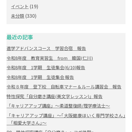
(19)
イベント
(330)
未分類
最近の記事
進学アドバンスコース 学習合宿 報告
令和8年度 教育実習生 from 韓国(仁川)
令和8年度 1学期 生徒集会(6/10)報告
令和8年度 1学期 生徒集会 報告
令和８年度 登下校 自転車マナー＆ルール講習会 報告
特性探究「自分磨き講座(美文字レッスン)」報告
「キャリアアップ講座」～柔道整復師/理学療法士～
「キャリアアップ講座」～｢大阪健康ほいく専門学校さん｣
｢相愛大学さん｣～