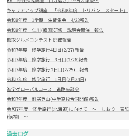
R8 特性探究講座「自分磨き」～ヨガ体験～
キャリアアップ講座 「令和8年度 トリバン スタート」
令和8年度 1学期 生徒集会 4/23報告
令和8年度 仁川(韓国)研修 説明会開催 報告
熊取グルメコンテスト 開催報告
令和7年度 修学旅行4日目(2/27) 報告
令和7年度 修学旅行 3日目(2/26)報告
令和7年度 修学旅行 2日目(2/25) 報告
令和7年度 修学旅行 1日目(2月24日)
進学グローバルコース 進路座談会
令和7年度 耐寒登山(中学高校合同開催)報告
令和7年度 修学旅行(北海道)に向けて ～ しおり 表紙
(候補) ～
過去ログ