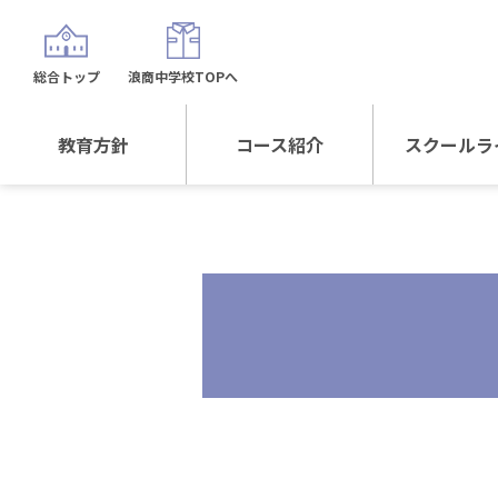
総合トップ
浪商中学校TOPへ
教育方針
コース紹介
スクールラ
教育方針TOP
コース紹介TOP
年間行
校長日記～スクール
進学Sプラスコース
制服紹
ライフ～
進学スポーツコース
沿革
探究総合コース
探究スポーツコース