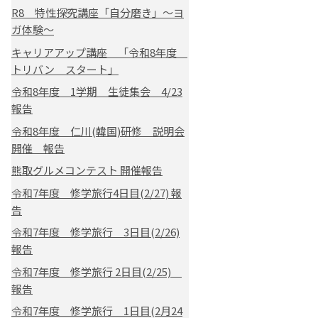
R8 特性探究講座「自分磨き」～ヨ
ガ体験～
キャリアアップ講座 「令和8年度
トリバン スタート」
令和8年度 1学期 生徒集会 4/23
報告
令和8年度 仁川(韓国)研修 説明会
開催 報告
熊取グルメコンテスト 開催報告
令和7年度 修学旅行4日目(2/27) 報
告
令和7年度 修学旅行 3日目(2/26)
報告
令和7年度 修学旅行 2日目(2/25)
報告
令和7年度 修学旅行 1日目(2月24