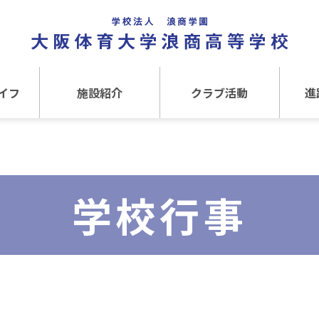
イフ
施設紹介
クラブ活動
進
事
施設紹介TOP
クラブ活動TOP
進路
介
アクセス
運動クラブ
在
学校行事
文化クラブ
大
内部