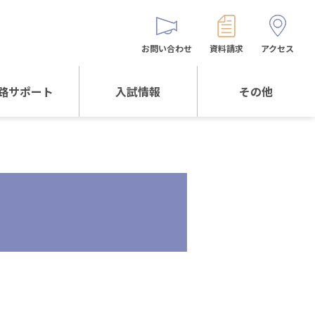
お問い合わせ
資料請求
アクセス
路サポート
入試情報
その他
サポートTOP
入試情報TOP
同窓生の皆様へ
校生からの
WEB出願
保護者会
メッセージ
入試説明会等
バス時刻表
阪体育大学
進学について
お問い合わせ
よくある質問
オリジナルキャラク
ター
「くまぺろ」