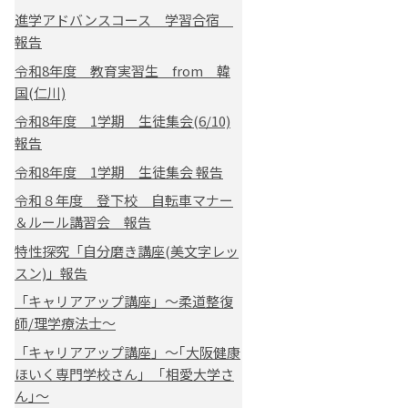
進学アドバンスコース 学習合宿
報告
令和8年度 教育実習生 from 韓
国(仁川)
令和8年度 1学期 生徒集会(6/10)
報告
令和8年度 1学期 生徒集会 報告
令和８年度 登下校 自転車マナー
＆ルール講習会 報告
特性探究「自分磨き講座(美文字レッ
スン)」報告
「キャリアアップ講座」～柔道整復
師/理学療法士～
「キャリアアップ講座」～｢大阪健康
ほいく専門学校さん｣ ｢相愛大学さ
ん｣～