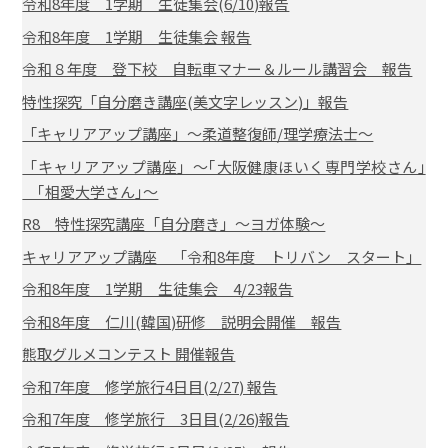
令和8年度 1学期 生徒集会(6/10)報告
令和8年度 1学期 生徒集会 報告
令和８年度 登下校 自転車マナー＆ルール講習会 報告
特性探究「自分磨き講座(美文字レッスン)」報告
「キャリアアップ講座」～柔道整復師/理学療法士～
「キャリアアップ講座」～｢大阪健康ほいく専門学校さん｣
｢相愛大学さん｣～
R8 特性探究講座「自分磨き」～ヨガ体験～
キャリアアップ講座 「令和8年度 トリバン スタート」
令和8年度 1学期 生徒集会 4/23報告
令和8年度 仁川(韓国)研修 説明会開催 報告
熊取グルメコンテスト 開催報告
令和7年度 修学旅行4日目(2/27) 報告
令和7年度 修学旅行 3日目(2/26)報告