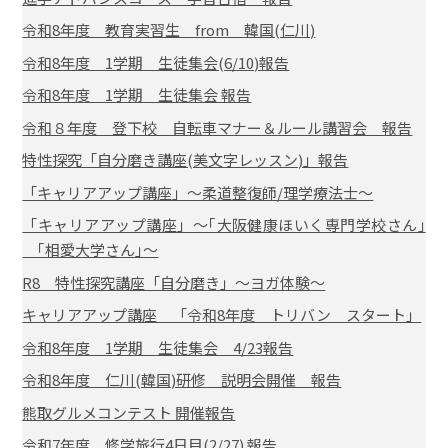
令和8年度 教育実習生 from 韓国(仁川)
令和8年度 1学期 生徒集会(6/10)報告
令和8年度 1学期 生徒集会 報告
令和８年度 登下校 自転車マナー＆ルール講習会 報告
特性探究「自分磨き講座(美文字レッスン)」報告
「キャリアアップ講座」～柔道整復師/理学療法士～
「キャリアアップ講座」～｢大阪健康ほいく専門学校さん｣
｢相愛大学さん｣～
R8 特性探究講座「自分磨き」～ヨガ体験～
キャリアアップ講座 「令和8年度 トリバン スタート」
令和8年度 1学期 生徒集会 4/23報告
令和8年度 仁川(韓国)研修 説明会開催 報告
熊取グルメコンテスト 開催報告
令和7年度 修学旅行4日目(2/27) 報告