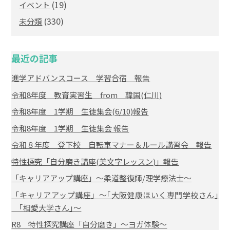
(19)
イベント
(330)
未分類
最近の記事
進学アドバンスコース 学習合宿 報告
令和8年度 教育実習生 from 韓国(仁川)
令和8年度 1学期 生徒集会(6/10)報告
令和8年度 1学期 生徒集会 報告
令和８年度 登下校 自転車マナー＆ルール講習会 報告
特性探究「自分磨き講座(美文字レッスン)」報告
「キャリアアップ講座」～柔道整復師/理学療法士～
「キャリアアップ講座」～｢大阪健康ほいく専門学校さん｣
｢相愛大学さん｣～
R8 特性探究講座「自分磨き」～ヨガ体験～