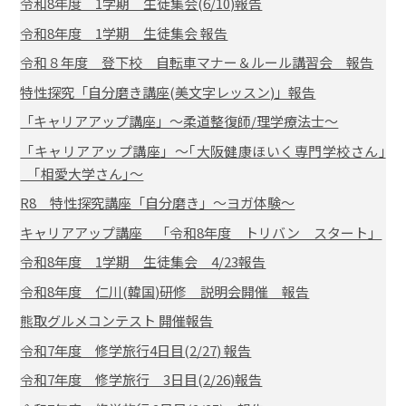
令和8年度 1学期 生徒集会(6/10)報告
令和8年度 1学期 生徒集会 報告
令和８年度 登下校 自転車マナー＆ルール講習会 報告
特性探究「自分磨き講座(美文字レッスン)」報告
「キャリアアップ講座」～柔道整復師/理学療法士～
「キャリアアップ講座」～｢大阪健康ほいく専門学校さん｣
｢相愛大学さん｣～
R8 特性探究講座「自分磨き」～ヨガ体験～
キャリアアップ講座 「令和8年度 トリバン スタート」
令和8年度 1学期 生徒集会 4/23報告
令和8年度 仁川(韓国)研修 説明会開催 報告
熊取グルメコンテスト 開催報告
令和7年度 修学旅行4日目(2/27) 報告
令和7年度 修学旅行 3日目(2/26)報告