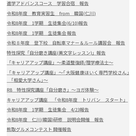
進学アドバンスコース 学習合宿 報告
令和8年度 教育実習生 from 韓国(仁川)
令和8年度 1学期 生徒集会(6/10)報告
令和8年度 1学期 生徒集会 報告
令和８年度 登下校 自転車マナー＆ルール講習会 報告
特性探究「自分磨き講座(美文字レッスン)」報告
「キャリアアップ講座」～柔道整復師/理学療法士～
「キャリアアップ講座」～｢大阪健康ほいく専門学校さん｣
｢相愛大学さん｣～
R8 特性探究講座「自分磨き」～ヨガ体験～
キャリアアップ講座 「令和8年度 トリバン スタート」
令和8年度 1学期 生徒集会 4/23報告
令和8年度 仁川(韓国)研修 説明会開催 報告
熊取グルメコンテスト 開催報告