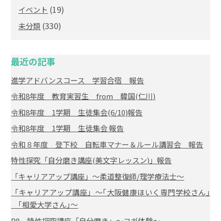
(19)
イベント
(330)
未分類
最近の記事
進学アドバンスコース 学習合宿 報告
令和8年度 教育実習生 from 韓国(仁川)
令和8年度 1学期 生徒集会(6/10)報告
令和8年度 1学期 生徒集会 報告
令和８年度 登下校 自転車マナー＆ルール講習会 報告
特性探究「自分磨き講座(美文字レッスン)」報告
「キャリアアップ講座」～柔道整復師/理学療法士～
「キャリアアップ講座」～｢大阪健康ほいく専門学校さん｣
｢相愛大学さん｣～
R8 特性探究講座「自分磨き」～ヨガ体験～