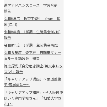
進学アドバンスコース 学習合宿
報告
令和8年度 教育実習生 from 韓
国(仁川)
令和8年度 1学期 生徒集会(6/10)
報告
令和8年度 1学期 生徒集会 報告
令和８年度 登下校 自転車マナー
＆ルール講習会 報告
特性探究「自分磨き講座(美文字レッ
スン)」報告
「キャリアアップ講座」～柔道整復
師/理学療法士～
「キャリアアップ講座」～｢大阪健康
ほいく専門学校さん｣ ｢相愛大学さ
ん｣～