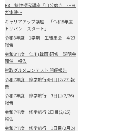
R8 特性探究講座「自分磨き」～ヨ
ガ体験～
キャリアアップ講座 「令和8年度
トリバン スタート」
令和8年度 1学期 生徒集会 4/23
報告
令和8年度 仁川(韓国)研修 説明会
開催 報告
熊取グルメコンテスト 開催報告
令和7年度 修学旅行4日目(2/27) 報
告
令和7年度 修学旅行 3日目(2/26)
報告
令和7年度 修学旅行 2日目(2/25)
報告
令和7年度 修学旅行 1日目(2月24