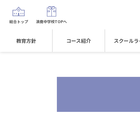
総合トップ
浪商中学校TOPへ
教育方針
コース紹介
スクールラ
教育方針TOP
コース紹介TOP
年間行
校長日記～スクール
進学Sプラスコース
制服紹
ライフ～
進学スポーツコース
沿革
探究総合コース
探究スポーツコース