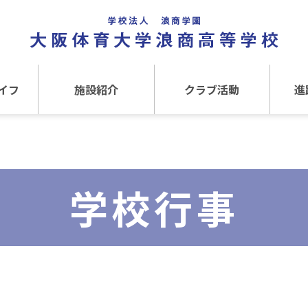
イフ
施設紹介
クラブ活動
進
事
施設紹介TOP
クラブ活動TOP
進路
介
アクセス
運動クラブ
在
学校行事
文化クラブ
大
内部