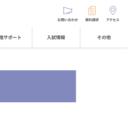
お問い合わせ
資料請求
アクセス
路サポート
入試情報
その他
サポートTOP
入試情報TOP
同窓生の皆様へ
校生からの
WEB出願
保護者会
メッセージ
入試説明会等
バス時刻表
阪体育大学
進学について
お問い合わせ
よくある質問
オリジナルキャラク
ター
「くまぺろ」