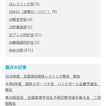
(5)
16レスリング部
(9)
18NSC（浪商ｽﾎﾟｰﾂｸﾗﾌﾞ）
(4)
19軽音学部
(1)
23吹奏楽部
(11)
25アニメ同好会
(2)
26韓国語同好会
(571)
99未分類
最近の記事
2026年度 全国高校総体レスリング競技 報告
令和8年度 国民スポーツ大会 ハンドボール近畿予選会
報告
第30回記念 全国高等学校女子硬式野球選手権大会 二回
戦報告